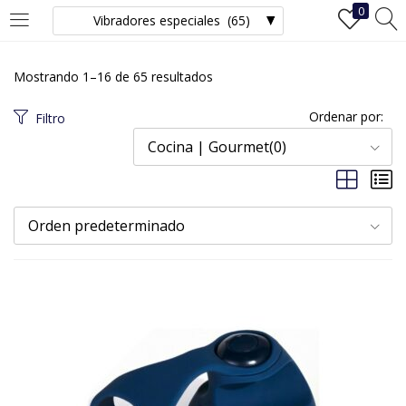
0
INICIAR SESIÓN
REGISTRO
Mostrando 1–16 de 65 resultados
Ingrese su nombre de usuario y contraseña para iniciar sesión.
Ordenar por:
Filtro
Cocina | Gourmet(0)
Recuérdame
Orden predeterminado
Iniciar Sesión
¿Ha perdido la contraseña?