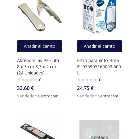
Añadir al carrito
Añadir al carrito
Abrebotellas Percutti
Filtro para grifo Brita
8 x 3 cm 8,3 x 2 cm
EU035905160003 600
(24 Unidades)
L
0
0
33,60
€
24,75
€
Vendedor:
Centrocomercialdigital
Vendedor:
Centrocomercialdigital
Agotado