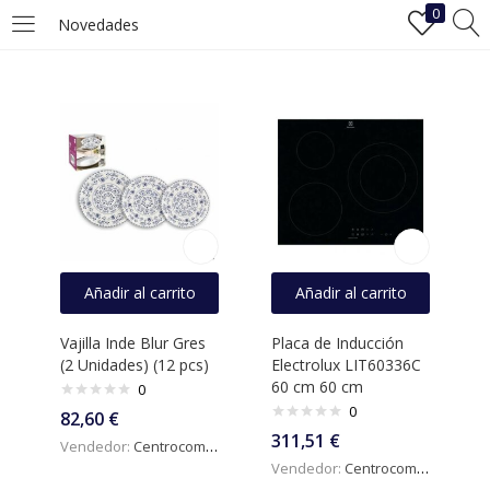
0
Novedades
INICIAR SESIÓN
REGISTRO
Ingrese su nombre de usuario y contraseña para iniciar sesión.
Recuérdame
Añadir al carrito
Añadir al carrito
Iniciar Sesión
Vajilla Inde Blur Gres
Placa de Inducción
(2 Unidades) (12 pcs)
Electrolux LIT60336C
¿Ha perdido la contraseña?
60 cm 60 cm
0
0
82,60
€
311,51
€
Vendedor:
Centrocomercialdigital
Vendedor:
Centrocomercialdigital