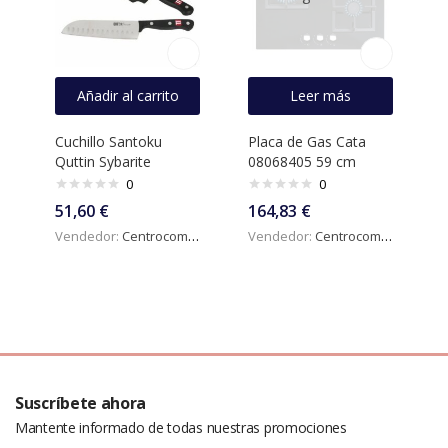
Añadir al carrito
Leer más
Cuchillo Santoku
Placa de Gas Cata
Quttin Sybarite
08068405 59 cm
0
0
51,60
€
164,83
€
Vendedor:
Centrocomercialdigital
Vendedor:
Centrocomercialdigital
Suscríbete ahora
Mantente informado de todas nuestras promociones