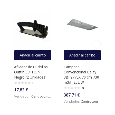
Añadir al carrito
Añadir al carrito
Afilador de Cuchillos
Campana
Quttin EDITION
Convencional Balay
Negro (2 Unidades)
3BF277EX 70 cm 730
m3/h 252 W
0
0
17,82
€
387,71
€
Vendedor:
Centrocomercialdigital
Vendedor:
Centrocomercialdigital