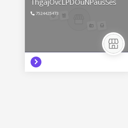
ThgajOvcLPDOuNPausSes
7524425473