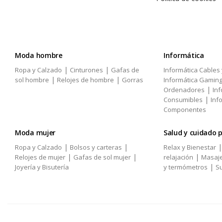
Moda hombre
Informática
|
|
Ropa y Calzado
Cinturones
Gafas de
Informática Cables
|
|
sol hombre
Relojes de hombre
Gorras
Informática Gamin
|
Ordenadores
Inf
|
Consumibles
Inf
Componentes
Moda mujer
Salud y cuidado 
|
|
Ropa y Calzado
Bolsos y carteras
Relax y Bienestar
|
|
|
Relojes de mujer
Gafas de sol mujer
relajación
Masaj
|
Joyería y Bisutería
y termómetros
Su