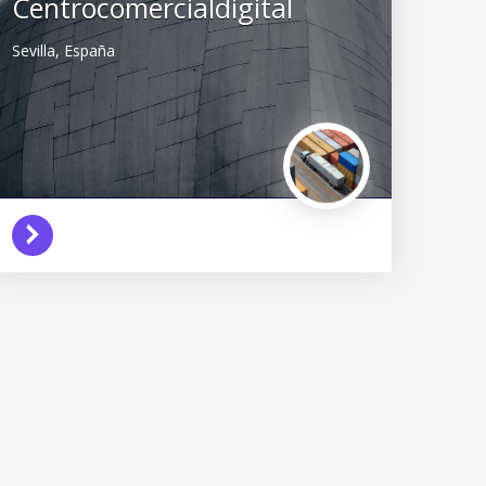
Centrocomercialdigital
Sevilla,
España