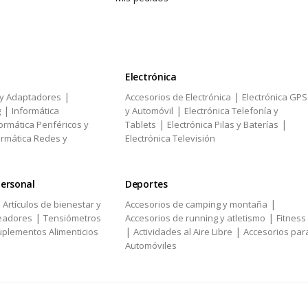
Electrónica
|
|
 y Adaptadores
Accesorios de Electrónica
Electrónica GPS
|
|
g
Informática
y Automóvil
Electrónica Telefonía y
|
|
ormática Periféricos y
Tablets
Electrónica Pilas y Baterías
ormática Redes y
Electrónica Televisión
personal
Deportes
|
|
Artículos de bienestar y
Accesorios de camping y montaña
|
|
eadores
Tensiómetros
Accesorios de running y atletismo
Fitness
|
|
plementos Alimenticios
Actividades al Aire Libre
Accesorios par
Automóviles