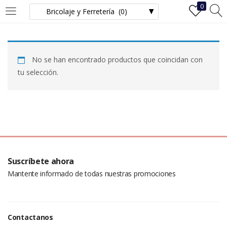
0
INICIAR SESIÓN
REGISTRO
No se han encontrado productos que coincidan con
Ingrese su nombre de usuario y contraseña para iniciar sesión.
tu selección.
Recuérdame
Iniciar Sesión
Suscríbete ahora
Mantente informado de todas nuestras promociones
¿Ha perdido la contraseña?
Contactanos