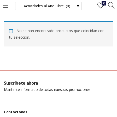
0
INICIAR SESIÓN
REGISTRO
No se han encontrado productos que coincidan con
Ingrese su nombre de usuario y contraseña para iniciar sesión.
tu selección.
Recuérdame
Iniciar Sesión
Suscríbete ahora
Mantente informado de todas nuestras promociones
¿Ha perdido la contraseña?
Contactanos