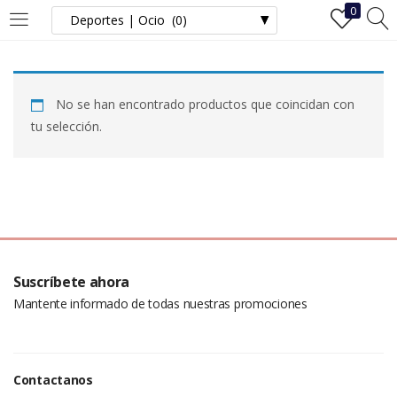
0
INICIAR SESIÓN
REGISTRO
No se han encontrado productos que coincidan con
Ingrese su nombre de usuario y contraseña para iniciar sesión.
tu selección.
Recuérdame
Iniciar Sesión
Suscríbete ahora
Mantente informado de todas nuestras promociones
¿Ha perdido la contraseña?
Contactanos