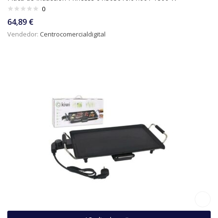
0
64,89
€
Vendedor:
Centrocomercialdigital