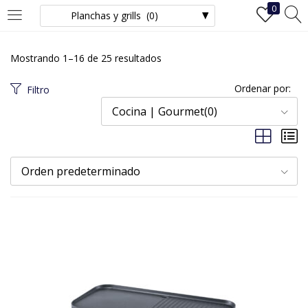
0
INICIAR SESIÓN
REGISTRO
Mostrando 1–16 de 25 resultados
Ingrese su nombre de usuario y contraseña para iniciar sesión.
Ordenar por:
Filtro
Cocina | Gourmet(0)
Recuérdame
Orden predeterminado
Iniciar Sesión
¿Ha perdido la contraseña?