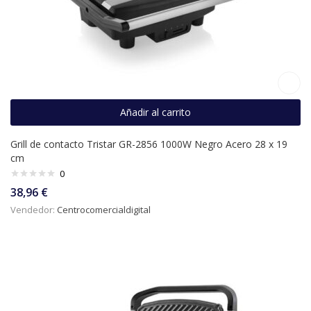
Añadir al carrito
Grill de contacto Tristar GR-2856 1000W Negro Acero 28 x 19
cm
0
38,96
€
Vendedor:
Centrocomercialdigital