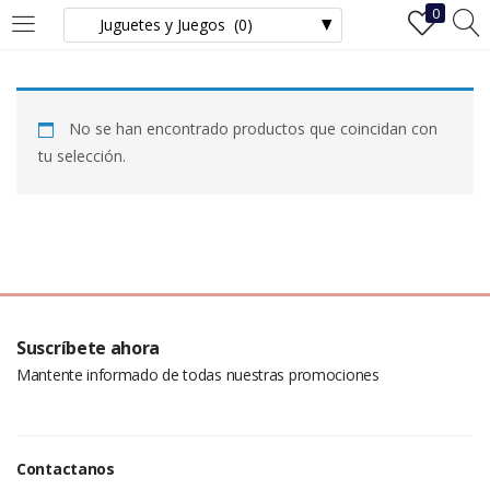
0
INICIAR SESIÓN
REGISTRO
No se han encontrado productos que coincidan con
Ingrese su nombre de usuario y contraseña para iniciar sesión.
tu selección.
Recuérdame
Iniciar Sesión
Suscríbete ahora
Mantente informado de todas nuestras promociones
¿Ha perdido la contraseña?
Contactanos