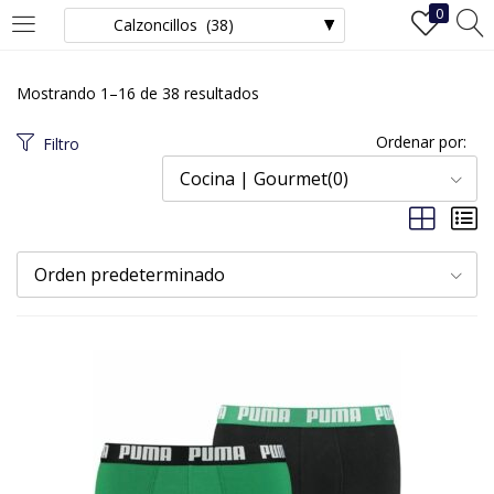
0
INICIAR SESIÓN
REGISTRO
Mostrando 1–16 de 38 resultados
Ingrese su nombre de usuario y contraseña para iniciar sesión.
Ordenar por:
Filtro
Cocina | Gourmet(0)
Recuérdame
Orden predeterminado
Iniciar Sesión
¿Ha perdido la contraseña?