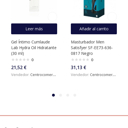
Leer más
Añadir al carrito
Gel Íntimo Cumlaude
Masturbador Men
Lab Hydra Oil Hidratante
Satisfyer SF-EE73-636-
(30 ml)
0817 Negro
0
0
21,52
€
31,13
€
Vendedor:
Centrocomercialdigital
Vendedor:
Centrocomercialdigital