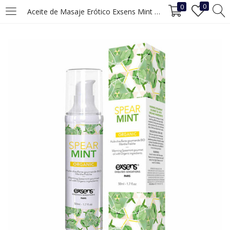
0
0
Aceite de Masaje Erótico Exsens Mint Menta (50 ml)
INICIAR SESIÓN
REGISTRO
Ingrese su nombre de usuario y contraseña para iniciar sesión.
Recuérdame
Iniciar Sesión
¿Ha perdido la contraseña?