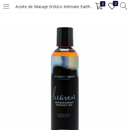
0
0
Aceite de Masaje Erótico Intimate Earth Heaven Dulce Avellana (240 ml)
INICIAR SESIÓN
REGISTRO
Ingrese su nombre de usuario y contraseña para iniciar sesión.
Recuérdame
Iniciar Sesión
¿Ha perdido la contraseña?