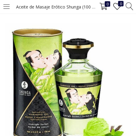
0
0
Aceite de Masaje Erótico Shunga (100 ml)
INICIAR SESIÓN
REGISTRO
Ingrese su nombre de usuario y contraseña para iniciar sesión.
Recuérdame
Iniciar Sesión
¿Ha perdido la contraseña?