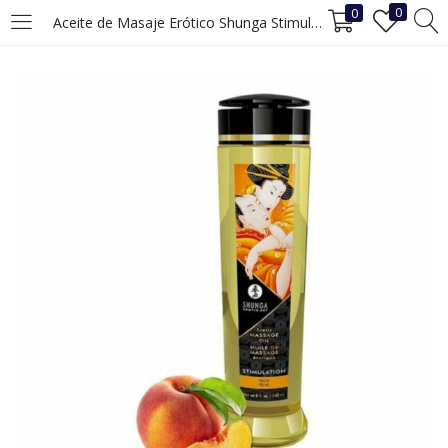
0
0
Aceite de Masaje Erótico Shunga Stimulation Melocotón (240 ml)
INICIAR SESIÓN
REGISTRO
Ingrese su nombre de usuario y contraseña para iniciar sesión.
Recuérdame
Iniciar Sesión
¿Ha perdido la contraseña?