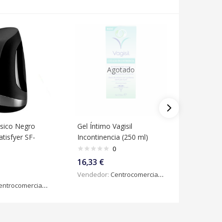
Agotado
ásico Negro
Gel Íntimo Vagisil
Gel Íntim
tisfyer SF-
Incontinencia (250 ml)
Vera Cam
0
16,33
€
17,26
€
Vendedor:
Centrocomercialdigital
Vendedo
ntrocomercialdigital