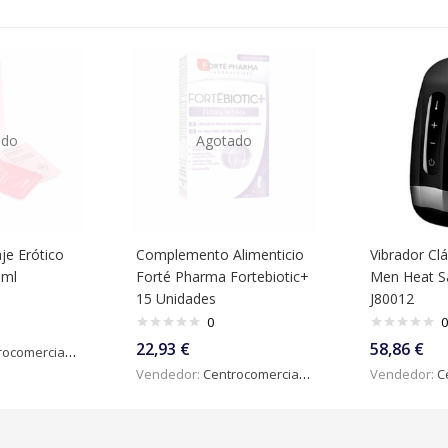
ado
Agotado
je Erótico
Complemento Alimenticio
Vibrador Cl
 ml
Forté Pharma Fortebiotic+
Men Heat Sa
15 Unidades
J80012
0
0
22,93
€
58,86
€
omercialdigital
Vendedor:
Centrocomercialdigital
Vendedor:
Ce