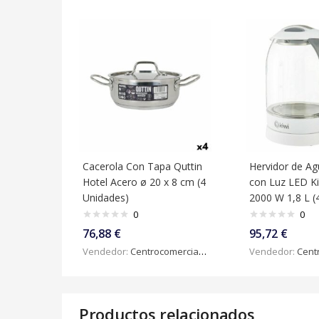
Cacerola Con Tapa Quttin
Hervidor de Ag
Hotel Acero ø 20 x 8 cm (4
con Luz LED Ki
Unidades)
2000 W 1,8 L (
0
0
76,88
€
95,72
€
Vendedor:
Centrocomercialdigital
Vendedor:
Centroc
Productos relacionados