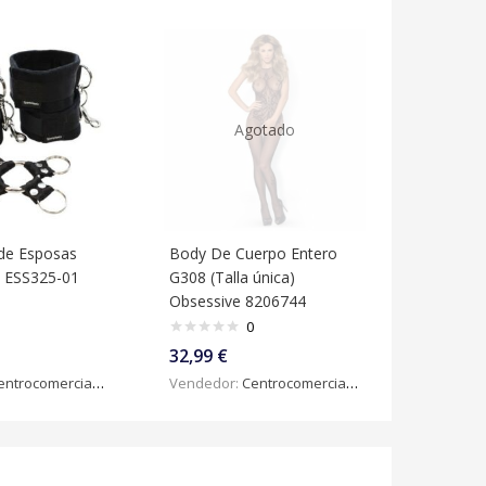
Agotado
 de Esposas
Body De Cuerpo Entero
s ESS325-01
G308 (Talla única)
Obsessive 8206744
0
32,99
€
ntrocomercialdigital
Vendedor:
Centrocomercialdigital