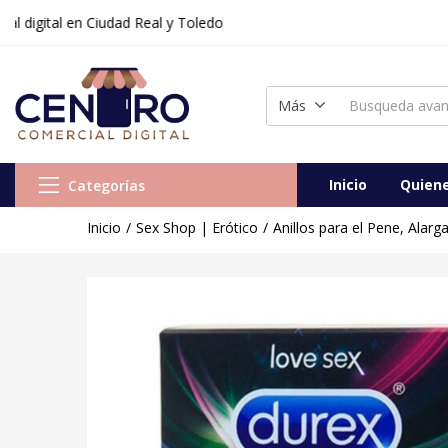
tal en Ciudad Real y Toledo
Anillo de Placer Durex Love Sex 1 ud
Vendido:
0
Vendedor:
Centr
Más
Inicio
Quien
Categorías
Inicio
Sex Shop | Erótico
Anillos para el Pene, Alar