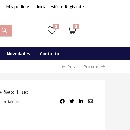
Mis pedidos
16,16
€
Inicia sesión o Regístrate
Disponibilidad:
Sin existencias
0
0
Novedades
Contacto
Prev
Próximo
e Sex 1 ud
ercialdigital