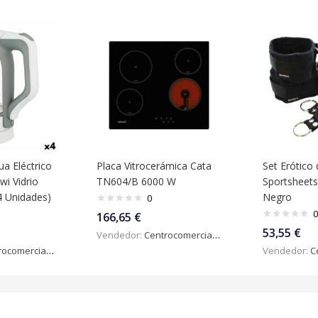
ua Eléctrico
Placa Vitrocerámica Cata
Set Erótico
wi Vidrio
TN604/B 6000 W
Sportsheet
4 Unidades)
Negro
0
0
166,65
€
53,55
€
Vendedor:
Centrocomercialdigital
omercialdigital
Vendedor:
Ce