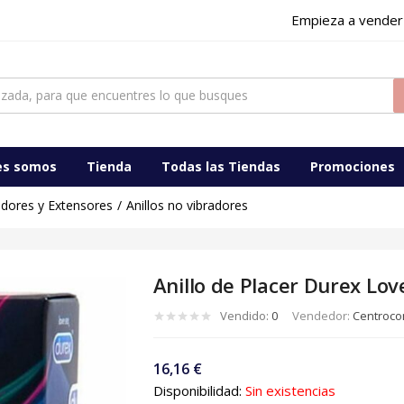
Empieza a vender
ocomercialdigital
es somos
Tienda
Todas las Tiendas
Promociones
gadores y Extensores
Anillos no vibradores
Anillo de Placer Durex Lov
Vendido:
0
Vendedor:
Centrocom
16,16
€
Disponibilidad:
Sin existencias