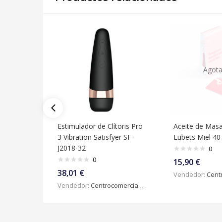
Agot
Estimulador de Clítoris Pro
Aceite de Masa
3 Vibration Satisfyer SF-
Lubets Miel 40
J2018-32
0
0
15,90
€
38,01
€
Vendedor:
Centroc
Vendedor:
Centrocomercialdigital