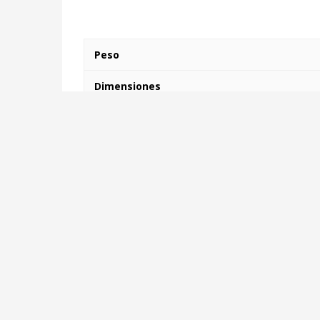
Peso
Dimensiones
Información del vendedor
Nombre de la tienda:
Centrocomercialdigital
Vendedor:
Centrocomercialdigital
Dirección:
Sevilla
¡Aún no se han encontrado valoraciones!
Más Productos De Este Provee