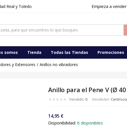
Empieza a vender
l y Toledo
es somos
Tienda
Todas las Tiendas
Promociones
gadores y Extensores
Anillos no vibradores
Anillo para el Pene V (Ø 4
Vendido:
0
Vendedor:
Centrocom
14,95
€
Disponibilidad:
6 disponibles