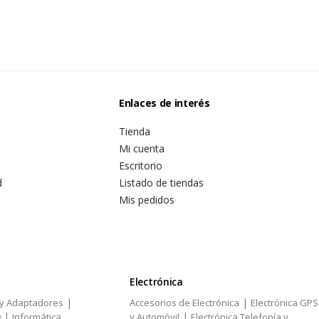
Enlaces de interés
Tienda
Mi cuenta
Escritorio
d
Listado de tiendas
Mis pedidos
Electrónica
|
|
 y Adaptadores
Accesorios de Electrónica
Electrónica GPS
|
|
g
Informática
y Automóvil
Electrónica Telefonía y