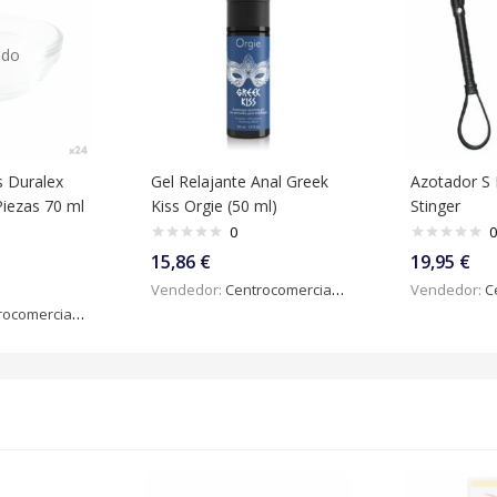
ado
s Duralex
Gel Relajante Anal Greek
Azotador S 
Piezas 70 ml
Kiss Orgie (50 ml)
Stinger
0
0
15,86
€
19,95
€
Vendedor:
Centrocomercialdigital
Vendedor:
Ce
omercialdigital