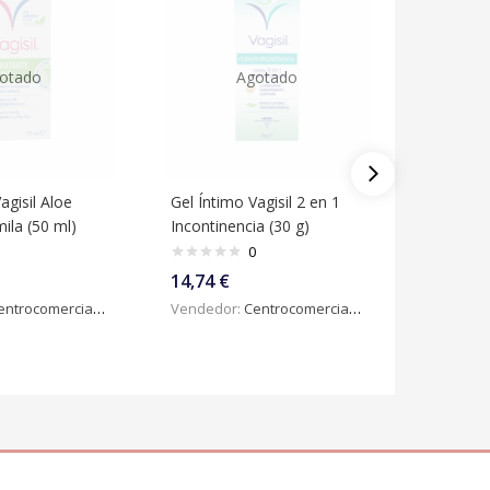
otado
Agotado
agisil Aloe
Gel Íntimo Vagisil 2 en 1
Estimulad
la (50 ml)
Incontinencia (30 g)
Traveler
872 Neg
0
14,74
€
31,89
€
ntrocomercialdigital
Vendedor:
Centrocomercialdigital
Vendedo