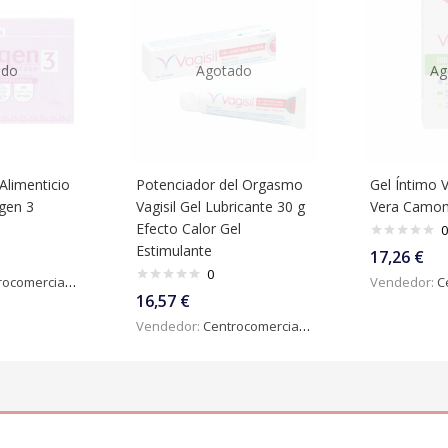
ado
Agotado
Ag
limenticio
Potenciador del Orgasmo
Gel Íntimo V
gen 3
Vagisil Gel Lubricante 30 g
Vera Camomi
Efecto Calor Gel
0
Estimulante
17,26
€
0
omercialdigital
Vendedor:
Ce
16,57
€
Vendedor:
Centrocomercialdigital