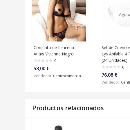
Agot
Conjunto de Lencería
Set de Cuenco
Anaïs Vivienne Negro
Lys Apilable 4 
(24 Unidades)
0
0
58,00
€
76,08
€
Vendedor:
Centrocomercialdigital
Vendedor:
Centroc
Productos relacionados