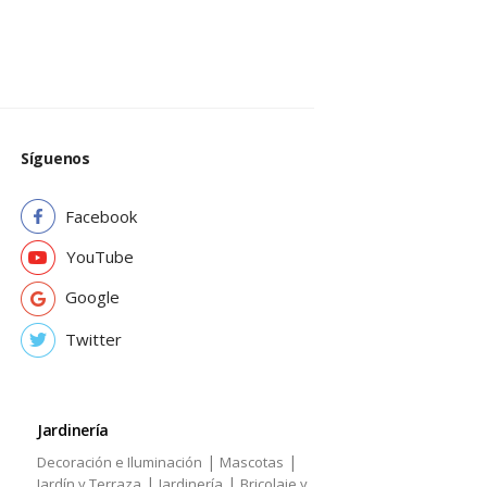
Síguenos
Facebook
YouTube
Google
Twitter
Jardinería
|
|
Decoración e Iluminación
Mascotas
|
|
Jardín y Terraza
Jardinería
Bricolaje y