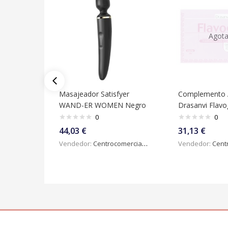
Agot
Masajeador Satisfyer
Complemento A
WAND-ER WOMEN Negro
Drasanvi Flavo
0
0
44,03
€
31,13
€
Vendedor:
Centrocomercialdigital
Vendedor:
Centroc