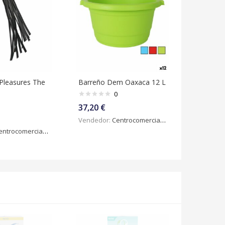
Pleasures The
Barreño Dem Oaxaca 12 L
0
37,20
€
Vendedor:
Centrocomercialdigital
ntrocomercialdigital