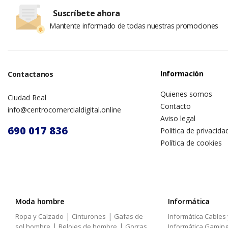
Suscríbete ahora
Mantente informado de todas nuestras promociones
Información
Contactanos
Quienes somos
Ciudad Real
Contacto
info@centrocomercialdigital.online
Aviso legal
690 017 836
Política de privacida
Política de cookies
Moda hombre
Informática
|
|
Ropa y Calzado
Cinturones
Gafas de
Informática Cables
|
|
sol hombre
Relojes de hombre
Gorras
Informática Gamin