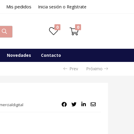
Mis pedidos
13,40
€
Inicia sesión o Regístrate
Disponibilidad:
Sin existencias
0
0
Novedades
Contacto
Prev
Próximo
ercialdigital