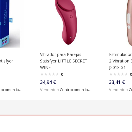
Vibrador para Parejas
Estimulador 
tisfyer
Satisfyer LITTLE SECRET
2 Vibration 
WINE
J2018-31
0
0
34,94
€
33,41
€
omercialdigital
Vendedor:
Centrocomercialdigital
Vendedor:
Ce