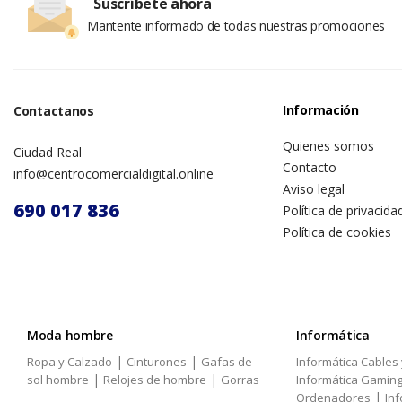
Suscríbete ahora
Mantente informado de todas nuestras promociones
Información
Contactanos
Quienes somos
Ciudad Real
Contacto
info@centrocomercialdigital.online
Aviso legal
690 017 836
Política de privacida
Política de cookies
Moda hombre
Informática
|
|
Ropa y Calzado
Cinturones
Gafas de
Informática Cables
|
|
sol hombre
Relojes de hombre
Gorras
Informática Gamin
|
Ordenadores
Inf