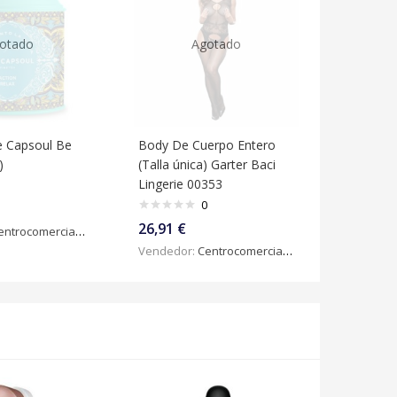
otado
Agotado
e Capsoul Be
Body De Cuerpo Entero
)
(Talla única) Garter Baci
Lingerie 00353
0
26,91
€
ntrocomercialdigital
Vendedor:
Centrocomercialdigital