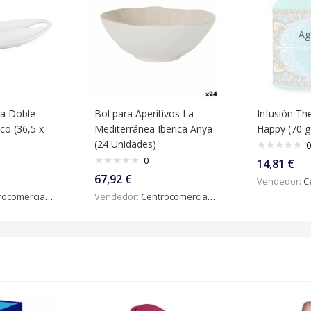
Ag
ca Doble
Bol para Aperitivos La
Infusión Th
co (36,5 x
Mediterránea Iberica Anya
Happy (70 g
(24 Unidades)
0
0
14,81
€
67,92
€
Vendedor:
Ce
omercialdigital
Vendedor:
Centrocomercialdigital