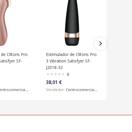
de Clítoris Pro
Estimulador de Clítoris Pro
Vibrador 
Satisfyer SF-
3 Vibration Satisfyer SF-
J2018-32
41,15
€
0
Vendedo
38,01
€
ntrocomercialdigital
Vendedor:
Centrocomercialdigital