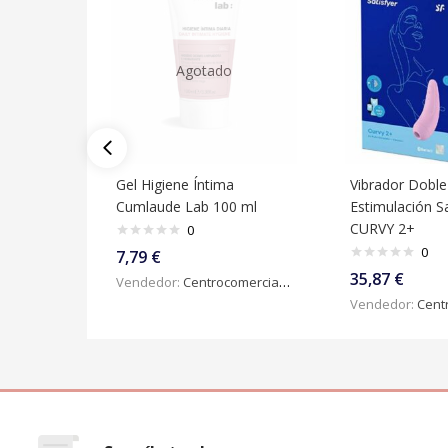
Agotado
Gel Higiene Íntima
Vibrador Doble
Cumlaude Lab 100 ml
Estimulación Sa
CURVY 2+
0
0
7,79
€
35,87
€
Vendedor:
Centrocomercialdigital
Vendedor:
Centroc