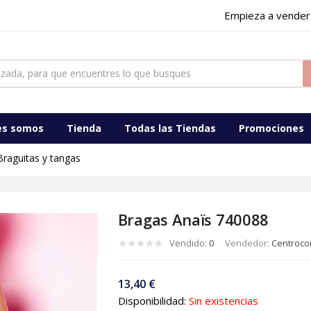
Empieza a vender
ocomercialdigital
es somos
Tienda
Todas las Tiendas
Promociones
Braguitas y tangas
Bragas Anaïs 740088
Vendido:
0
Vendedor:
Centrocom
13,40
€
Disponibilidad:
Sin existencias