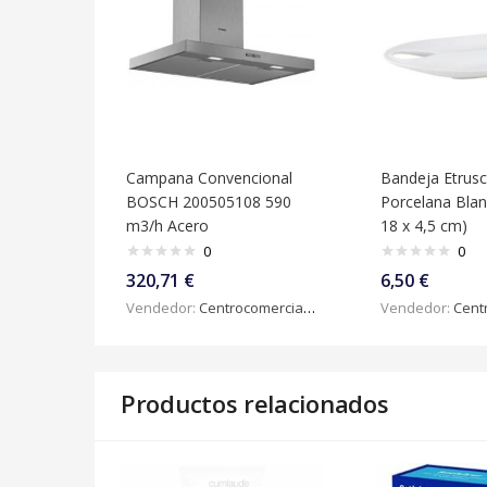
Campana Convencional
Bandeja Etrus
BOSCH 200505108 590
Porcelana Blan
m3/h Acero
18 x 4,5 cm)
0
0
320,71
€
6,50
€
Vendedor:
Centrocomercialdigital
Vendedor:
Centroc
Productos relacionados