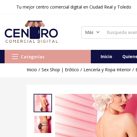
Tu mejor centro comercial digital en Ciudad Real y Toledo
Bragas Anaïs 740088
Vendido:
0
Vendedor:
Centr
Más
Inicio
Quien
Categorías
Inicio
Sex Shop | Erótico
Lencería y Ropa Interior