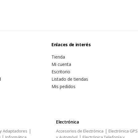
Enlaces de interés
Tienda
Mi cuenta
Escritorio
d
Listado de tiendas
Mis pedidos
Electrónica
|
|
 y Adaptadores
Accesorios de Electrónica
Electrónica GPS
|
|
g
Informática
y Automóvil
Electrónica Telefonía y