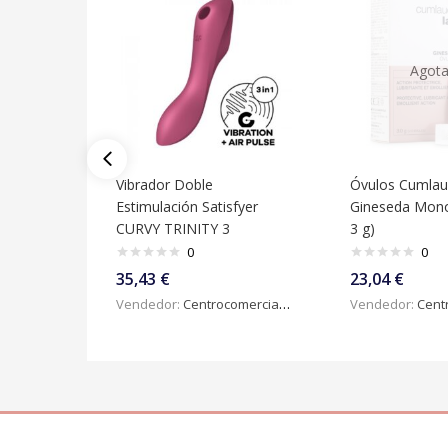
Agot
Vibrador Doble
Óvulos Cumlau
Estimulación Satisfyer
Gineseda Mono
CURVY TRINITY 3
3 g)
0
0
35,43
€
23,04
€
Vendedor:
Centrocomercialdigital
Vendedor:
Centroc