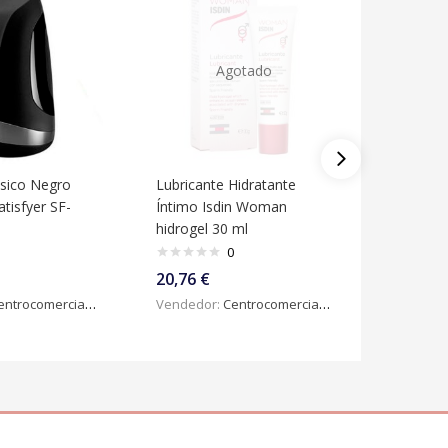
Agotado
ásico Negro
Lubricante Hidratante
Estimulad
tisfyer SF-
Íntimo Isdin Woman
2 Vibrati
hidrogel 30 ml
J2018-31
0
20,76
€
33,41
€
ntrocomercialdigital
Vendedor:
Centrocomercialdigital
Vendedo