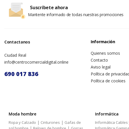
Suscríbete ahora
Mantente informado de todas nuestras promociones
Información
Contactanos
Quienes somos
Ciudad Real
Contacto
info@centrocomercialdigital.online
Aviso legal
690 017 836
Política de privacida
Política de cookies
Moda hombre
Informática
|
|
Ropa y Calzado
Cinturones
Gafas de
Informática Cables
|
|
sol hombre
Relojes de hombre
Gorras
Informática Gamin