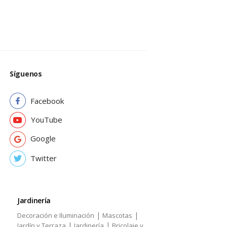
Síguenos
Facebook
YouTube
Google
Twitter
Jardinería
|
|
Decoración e Iluminación
Mascotas
|
|
Jardín y Terraza
Jardinería
Bricolaje y