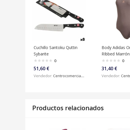
Cuchillo Santoku Quttin
Body Adidas Or
Sybarite
RIbbed Marrón
0
0
51,60
€
31,40
€
Vendedor:
Centrocomercialdigital
Vendedor:
Centroc
Productos relacionados