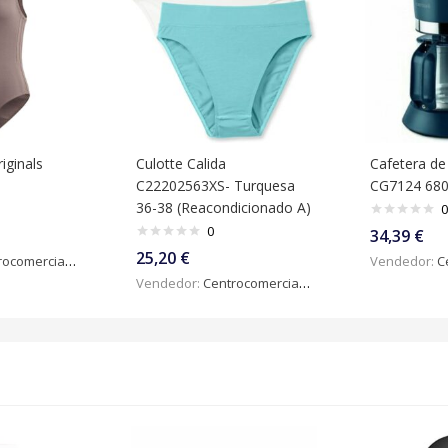
iginals
Culotte Calida
Cafetera d
C22202563XS- Turquesa
CG7124 680
36-38 (Reacondicionado A)
0
0
34,39
€
25,20
€
omercialdigital
Vendedor:
Ce
Vendedor:
Centrocomercialdigital