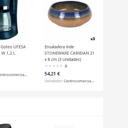
e Goteo UFESA
Ensaladera Inde
 W 1,2 L
STONEWARE CARIBIAN 21
x 8 cm (3 Unidades)
0
54,21
€
ntrocomercialdigital
Vendedor:
Centrocomercialdigital