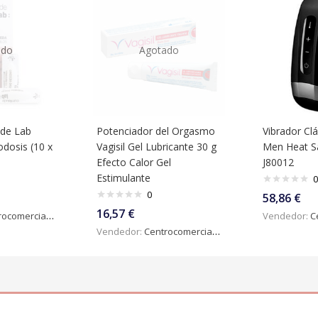
ado
Agotado
de Lab
Potenciador del Orgasmo
Vibrador Cl
dosis (10 x
Vagisil Gel Lubricante 30 g
Men Heat Sa
Efecto Calor Gel
J80012
Estimulante
0
0
58,86
€
16,57
€
omercialdigital
Vendedor:
Ce
Vendedor:
Centrocomercialdigital