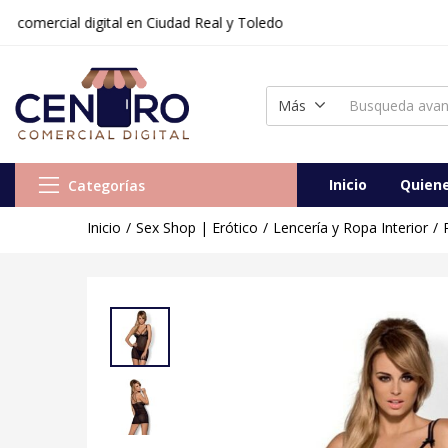
rcial digital en Ciudad Real y Toledo
Chemise y Tanga Intensa (L/XL) Obsessive 
Vendido:
0
Vendedor:
Centr
Más
Inicio
Quien
Categorías
Inicio
Sex Shop | Erótico
Lencería y Ropa Interior