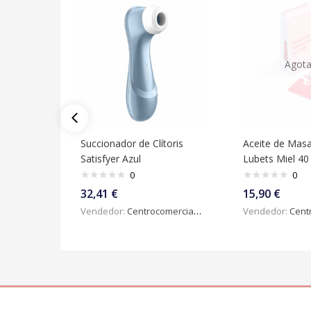
Agot
Succionador de Clítoris
Aceite de Masa
Satisfyer Azul
Lubets Miel 40
0
0
32,41
€
15,90
€
Vendedor:
Centrocomercialdigital
Vendedor:
Centroc