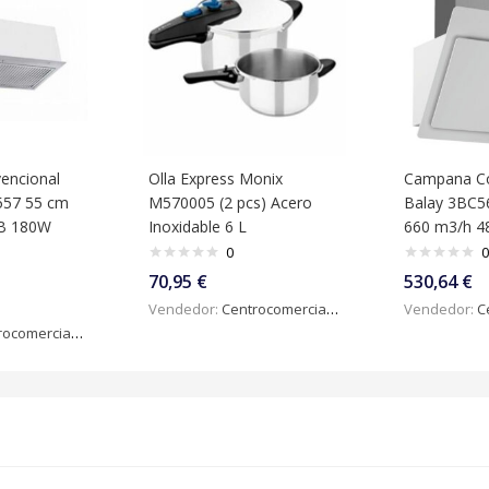
encional
Olla Express Monix
Campana Co
557 55 cm
M570005 (2 pcs) Acero
Balay 3BC5
dB 180W
Inoxidable 6 L
660 m3/h 4
0
0
70,95
€
530,64
€
Vendedor:
Centrocomercialdigital
Vendedor:
Ce
omercialdigital