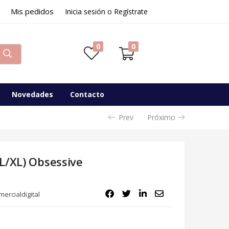
Mis pedidos
37,95
€
Inicia sesión o Regístrate
Disponibilidad:
Sin existencias
0
0
Novedades
Contacto
Prev
Próximo
L/XL) Obsessive
ercialdigital