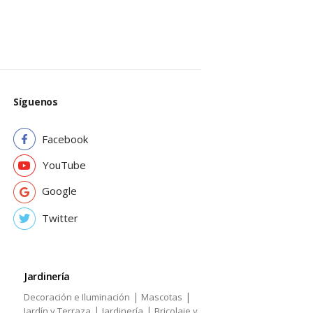
Síguenos
Facebook
YouTube
Google
Twitter
Jardinería
|
|
Decoración e Iluminación
Mascotas
|
|
Jardín y Terraza
Jardinería
Bricolaje y