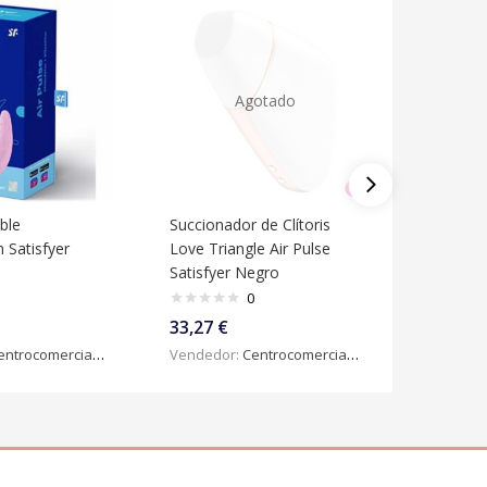
Agotado
ble
Succionador de Clítoris
Gel Íntim
 Satisfyer
Love Triangle Air Pulse
Incontin
Satisfyer Negro
0
16,33
€
33,27
€
Vendedo
ntrocomercialdigital
Vendedor:
Centrocomercialdigital