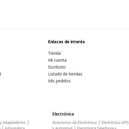
Enlaces de interés
Tienda
Mi cuenta
Escritorio
d
Listado de tiendas
Mis pedidos
Electrónica
|
|
 y Adaptadores
Accesorios de Electrónica
Electrónica GPS
|
|
g
Informática
y Automóvil
Electrónica Telefonía y