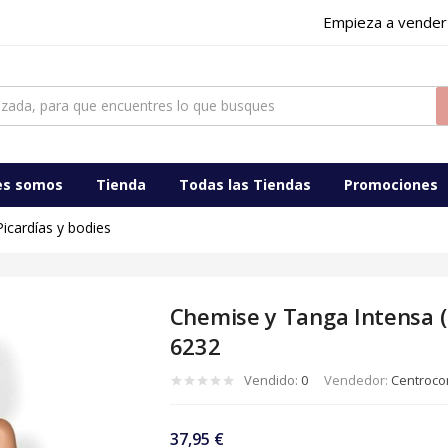
Empieza a vender
6232
ocomercialdigital
es somos
Tienda
Todas las Tiendas
Promociones
Picardías y bodies
Chemise y Tanga Intensa (
6232
Vendido:
0
Vendedor:
Centrocom
37,95
€