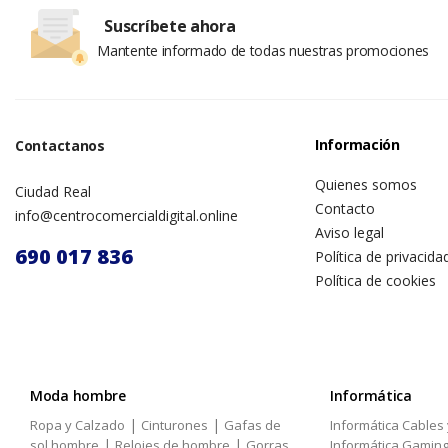
Suscríbete ahora
Mantente informado de todas nuestras promociones
Información
Contactanos
Quienes somos
Ciudad Real
Contacto
info@centrocomercialdigital.online
Aviso legal
690 017 836
Política de privacida
Política de cookies
Moda hombre
Informática
|
|
Ropa y Calzado
Cinturones
Gafas de
Informática Cables
|
|
sol hombre
Relojes de hombre
Gorras
Informática Gamin