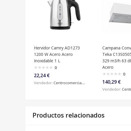
Hervidor Camry AD1273
Campana Conv
1200 W Acero Acero
Teka C13S050
Inoxidable 1 L
329 m3/h 63 
Acero
0
0
22,24
€
140,29
€
Vendedor:
Centrocomercialdigital
Vendedor:
Centroc
Productos relacionados