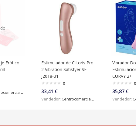
ado
je Erótico
Estimulador de Clítoris Pro
Vibrador Do
 ml
2 Vibration Satisfyer SF-
Estimulación
J2018-31
CURVY 2+
0
0
33,41
€
35,87
€
omercialdigital
Vendedor:
Centrocomercialdigital
Vendedor:
Ce