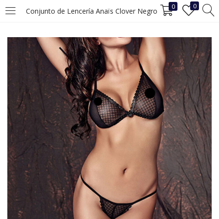
0
0
Conjunto de Lencería Anaïs Clover Negro
INICIAR SESIÓN
REGISTRO
Ingrese su nombre de usuario y contraseña para iniciar sesión.
Recuérdame
Iniciar Sesión
¿Ha perdido la contraseña?