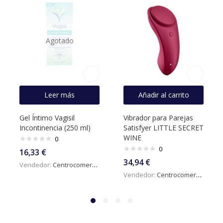
Agotado
Leer más
Añadir al carrito
Gel Íntimo Vagisil
Vibrador para Parejas
Incontinencia (250 ml)
Satisfyer LITTLE SECRET
WINE
0
0
16,33
€
34,94
€
Vendedor:
Centrocomercialdigital
Vendedor:
Centrocomercialdigital