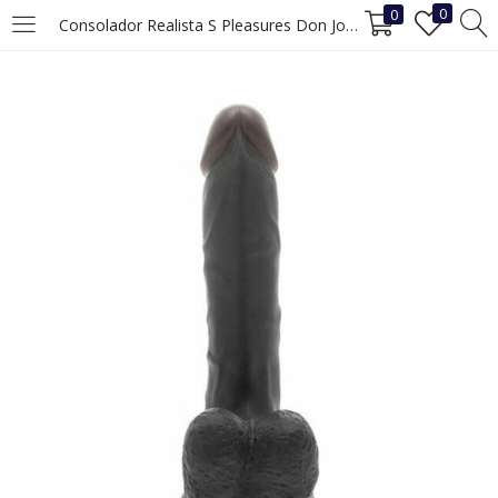
0
0
Consolador Realista S Pleasures Don Jon Silicona (15 cm)
INICIAR SESIÓN
REGISTRO
Ingrese su nombre de usuario y contraseña para iniciar sesión.
Recuérdame
Iniciar Sesión
¿Ha perdido la contraseña?