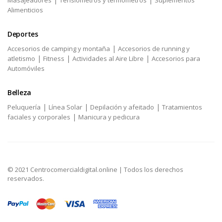
Masajeadores
Tensiómetros y termómetros
Suplementos
Alimenticios
Deportes
|
Accesorios de camping y montaña
Accesorios de running y
|
|
|
atletismo
Fitness
Actividades al Aire Libre
Accesorios para
Automóviles
Belleza
|
|
|
Peluquería
Línea Solar
Depilación y afeitado
Tratamientos
|
faciales y corporales
Manicura y pedicura
© 2021 Centrocomercialdigital.online | Todos los derechos
reservados.