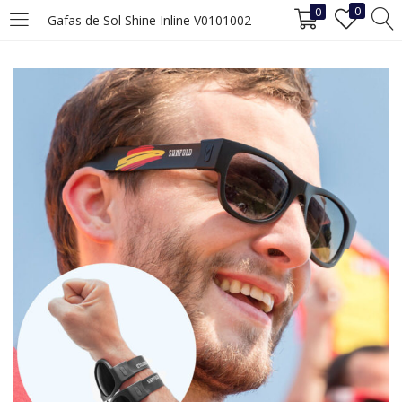
0
0
Gafas de Sol Shine Inline V0101002
INICIAR SESIÓN
REGISTRO
Ingrese su nombre de usuario y contraseña para iniciar sesión.
Recuérdame
Iniciar Sesión
¿Ha perdido la contraseña?