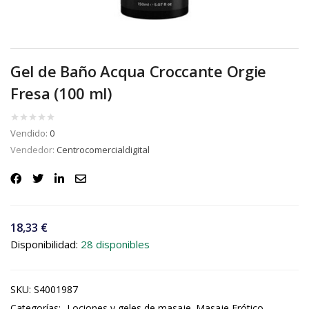
Gel de Baño Acqua Croccante Orgie
Fresa (100 ml)
Vendido:
0
Vendedor:
Centrocomercialdigital
18,33
€
Disponibilidad:
28 disponibles
SKU:
S4001987
Categorías:
Lociones y geles de masaje
Masaje Erótico