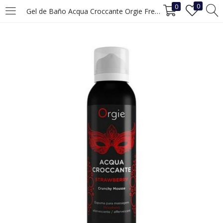
0
0
Gel de Baño Acqua Croccante Orgie Fresa (100 ml)
INICIAR SESIÓN
REGISTRO
Ingrese su nombre de usuario y contraseña para iniciar sesión.
Recuérdame
Iniciar Sesión
¿Ha perdido la contraseña?