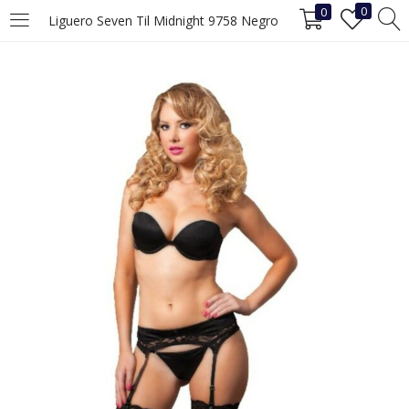
0
0
Liguero Seven Til Midnight 9758 Negro
INICIAR SESIÓN
REGISTRO
Ingrese su nombre de usuario y contraseña para iniciar sesión.
Recuérdame
Iniciar Sesión
¿Ha perdido la contraseña?