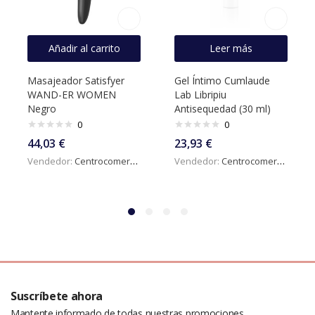
Añadir al carrito
Leer más
Masajeador Satisfyer
Gel Íntimo Cumlaude
WAND-ER WOMEN
Lab Libripiu
Negro
Antisequedad (30 ml)
0
0
44,03
€
23,93
€
Vendedor:
Centrocomercialdigital
Vendedor:
Centrocomercialdigital
Suscríbete ahora
Mantente informado de todas nuestras promociones