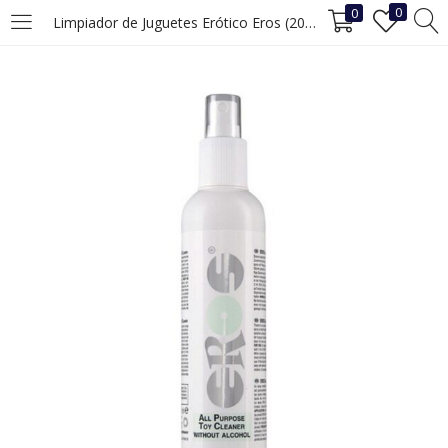
0
0
Limpiador de Juguetes Erótico Eros (200 ml)
INICIAR SESIÓN
REGISTRO
Ingrese su nombre de usuario y contraseña para iniciar sesión.
Recuérdame
Iniciar Sesión
¿Ha perdido la contraseña?