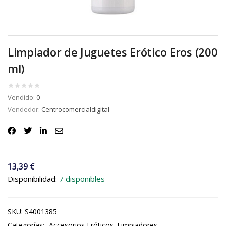
Limpiador de Juguetes Erótico Eros (200
ml)
Vendido:
0
Vendedor:
Centrocomercialdigital
13,39
€
Disponibilidad:
7 disponibles
SKU:
S4001385
Categorías:
Accesorios Eróticos
Limpiadores