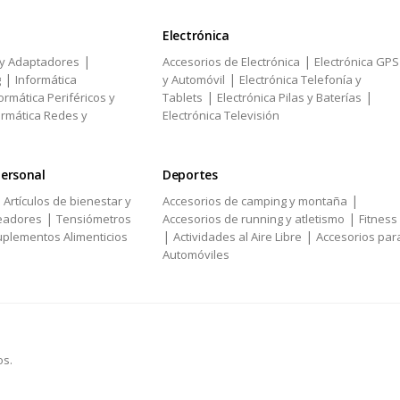
Electrónica
|
|
 y Adaptadores
Accesorios de Electrónica
Electrónica GPS
|
|
g
Informática
y Automóvil
Electrónica Telefonía y
|
|
ormática Periféricos y
Tablets
Electrónica Pilas y Baterías
ormática Redes y
Electrónica Televisión
personal
Deportes
|
|
Artículos de bienestar y
Accesorios de camping y montaña
|
|
eadores
Tensiómetros
Accesorios de running y atletismo
Fitness
|
|
plementos Alimenticios
Actividades al Aire Libre
Accesorios par
Automóviles
os.