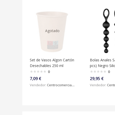
Agotado
Set de Vasos Algon Cartón
Bolas Anales Sa
Desechables 250 ml
pcs) Negro Sil
0
0
7,09
€
29,95
€
Vendedor:
Centrocomercialdigital
Vendedor:
Centroc