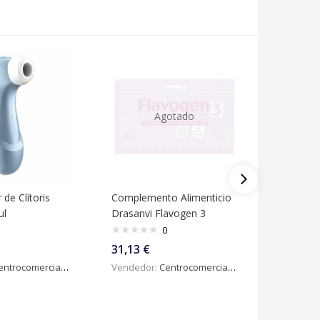
Agotado
de Clítoris
Complemento Alimenticio
Collar M
ul
Drasanvi Flavogen 3
SUI02 (7
0
31,13
€
59,00
€
ntrocomercialdigital
Vendedor:
Centrocomercialdigital
Vendedo