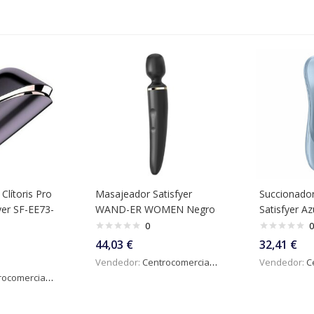
Clítoris Pro
Masajeador Satisfyer
Succionador 
yer SF-EE73-
WAND-ER WOMEN Negro
Satisfyer Az
0
0
44,03
€
32,41
€
Vendedor:
Centrocomercialdigital
Vendedor:
Ce
omercialdigital