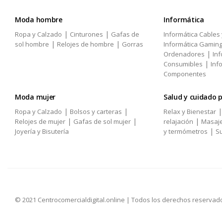
Moda hombre
Informática
|
|
Ropa y Calzado
Cinturones
Gafas de
Informática Cables
|
|
sol hombre
Relojes de hombre
Gorras
Informática Gamin
|
Ordenadores
Inf
|
Consumibles
Inf
Componentes
Moda mujer
Salud y cuidado 
|
|
Ropa y Calzado
Bolsos y carteras
Relax y Bienestar
|
|
|
Relojes de mujer
Gafas de sol mujer
relajación
Masaj
|
Joyería y Bisutería
y termómetros
Su
© 2021 Centrocomercialdigital.online | Todos los derechos reservad