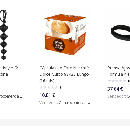
tisfyer (2
Cápsulas de Café Nescafé
Prensa Ajos
icona
Dolce Gusto 98423 Lungo
Formula Ne
(16 uds)
0
0
37,64
€
10,81
€
omercialdigital
Vendedor:
Ce
Vendedor:
Centrocomercialdigital