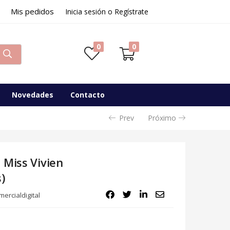
Mis pedidos
14,01
€
Inicia sesión o Regístrate
Disponibilidad:
Sin existencias
0
0
Novedades
Contacto
Prev
Próximo
 Miss Vivien
)
ercialdigital