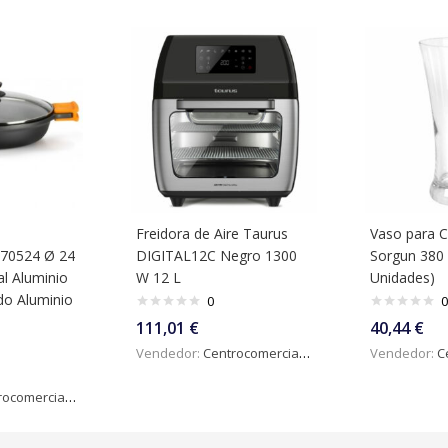
Freidora de Aire Taurus
Vaso para 
70524 Ø 24
DIGITAL12C Negro 1300
Sorgun 380 
l Aluminio
W 12 L
Unidades)
do Aluminio
0
0
111,01
€
40,44
€
Vendedor:
Centrocomercialdigital
Vendedor:
Ce
omercialdigital