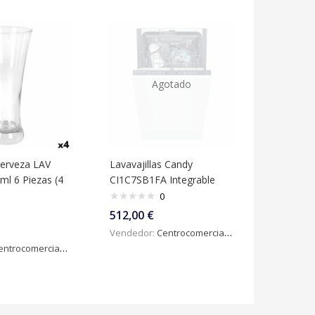
Agotado
Cerveza LAV
Lavavajillas Candy
ml 6 Piezas (4
CI1C7SB1FA Integrable
0
512,00
€
Vendedor:
Centrocomercialdigital
ntrocomercialdigital