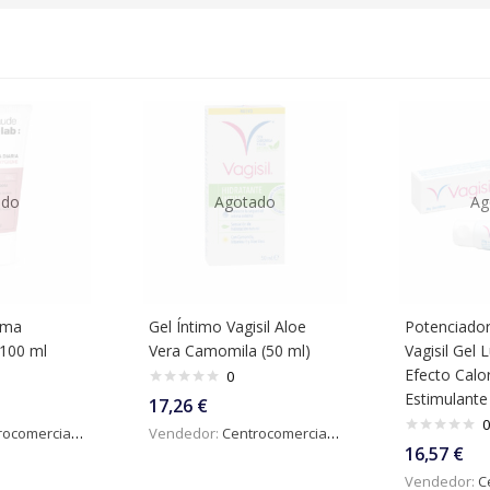
ado
Agotado
Ag
tima
Gel Íntimo Vagisil Aloe
Potenciado
100 ml
Vera Camomila (50 ml)
Vagisil Gel 
Efecto Calo
0
Estimulante
17,26
€
0
omercialdigital
Vendedor:
Centrocomercialdigital
16,57
€
Vendedor:
Ce