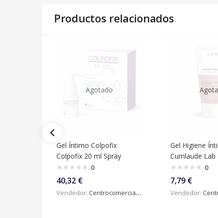
Productos relacionados
Agotado
Agot
Gel Íntimo Colpofix
Gel Higiene Ín
Colpofix 20 ml Spray
Cumlaude Lab 
0
0
40,32
€
7,79
€
Vendedor:
Centrocomercialdigital
Vendedor:
Centroc