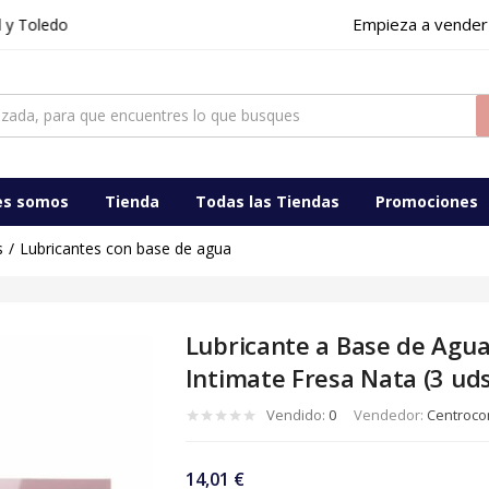
Empieza a vender
edo
mate Fresa Nata (3 uds)
ocomercialdigital
es somos
Tienda
Todas las Tiendas
Promociones
s
Lubricantes con base de agua
Lubricante a Base de Agua
Intimate Fresa Nata (3 uds
Vendido:
0
Vendedor:
Centrocom
14,01
€