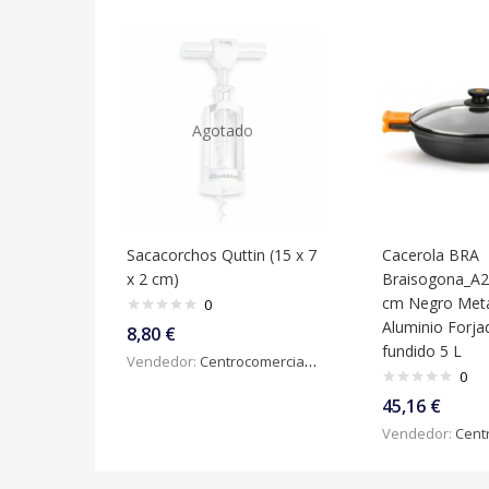
Agotado
Sacacorchos Quttin (15 x 7
Cacerola BRA
x 2 cm)
Braisogona_A2
cm Negro Meta
0
Aluminio Forja
8,80
€
fundido 5 L
Vendedor:
Centrocomercialdigital
0
45,16
€
Vendedor:
Centroc