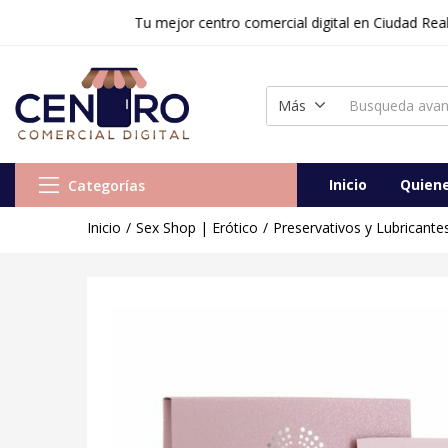
Tu mejor centro comercial digital en Ciudad Real y Tol
Lubricante a Base de Agua Miss Vivien Inti
Vendido:
0
Vendedor:
Centr
Más
Inicio
Quien
Categorías
Inicio
Sex Shop | Erótico
Preservativos y Lubricante