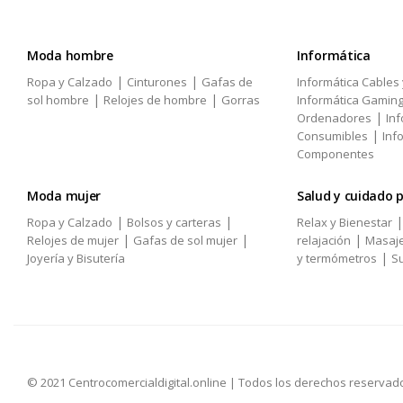
Moda hombre
Informática
|
|
Ropa y Calzado
Cinturones
Gafas de
Informática Cables
|
|
sol hombre
Relojes de hombre
Gorras
Informática Gamin
|
Ordenadores
Inf
|
Consumibles
Inf
Componentes
Moda mujer
Salud y cuidado 
|
|
Ropa y Calzado
Bolsos y carteras
Relax y Bienestar
|
|
|
Relojes de mujer
Gafas de sol mujer
relajación
Masaj
|
Joyería y Bisutería
y termómetros
Su
© 2021 Centrocomercialdigital.online | Todos los derechos reservad