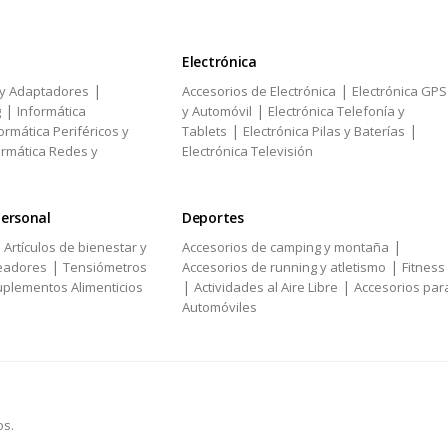
Electrónica
|
|
 y Adaptadores
Accesorios de Electrónica
Electrónica GPS
|
|
g
Informática
y Automóvil
Electrónica Telefonía y
|
|
ormática Periféricos y
Tablets
Electrónica Pilas y Baterías
ormática Redes y
Electrónica Televisión
personal
Deportes
|
|
Artículos de bienestar y
Accesorios de camping y montaña
|
|
eadores
Tensiómetros
Accesorios de running y atletismo
Fitness
|
|
plementos Alimenticios
Actividades al Aire Libre
Accesorios par
Automóviles
os.