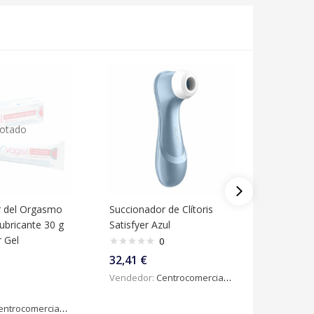
otado
r del Orgasmo
Succionador de Clítoris
Collar H
Lubricante 30 g
Satisfyer Azul
PJ25694P
r Gel
0
32,41
€
75,00
€
Vendedor:
Centrocomercialdigital
Vendedo
ntrocomercialdigital