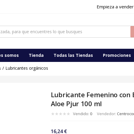
Empieza a vender
es somos
Tienda
Todas las Tiendas
Promociones
s
Lubricantes orgánicos
Lubricante Femenino con 
Aloe Pjur 100 ml
Vendido:
0
Vendedor:
Centrocom
16,24
€