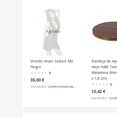
Agotado
Vestido Anaïs Seduce Me
Bandeja de Ape
Negro
Viejo Valle Tia
Melamina Weng
0
x 1,8 cm)
36,00
€
0
Vendedor:
Centrocomercialdigital
10,42
€
Vendedor:
Centroc