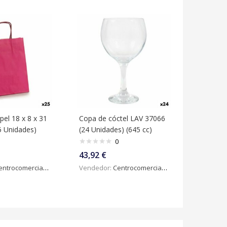
pel 18 x 8 x 31
Copa de cóctel LAV 37066
5 Unidades)
(24 Unidades) (645 cc)
0
43,92
€
ntrocomercialdigital
Vendedor:
Centrocomercialdigital