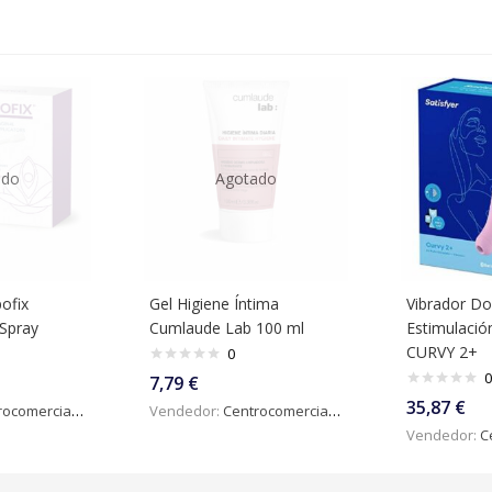
ado
Agotado
ofix
Gel Higiene Íntima
Vibrador Do
 Spray
Cumlaude Lab 100 ml
Estimulación
CURVY 2+
0
0
7,79
€
35,87
€
omercialdigital
Vendedor:
Centrocomercialdigital
Vendedor:
Ce