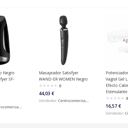
Ag
co Negro
Masajeador Satisfyer
Potenciado
fyer SF-
WAND-ER WOMEN Negro
Vagisil Gel 
Efecto Calo
0
Estimulante
44,03
€
0
Vendedor:
Centrocomercialdigital
16,57
€
omercialdigital
Vendedor:
Ce