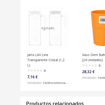
Agotado
Jarra LAV Line
Vaso Dem Bahi
Transparente Cristal (1,2
(24 Unidades)
L)
0
0
28,32
€
7,16
€
Vendedor:
Centroc
Vendedor:
Centrocomercialdigital
Productos relacionados