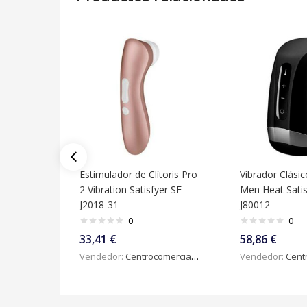
Estimulador de Clítoris Pro
Vibrador Clási
2 Vibration Satisfyer SF-
Men Heat Satis
J2018-31
J80012
0
0
33,41
€
58,86
€
Vendedor:
Centrocomercialdigital
Vendedor:
Centroc