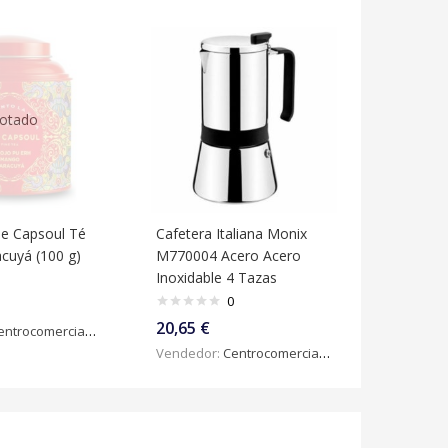
otado
he Capsoul Té
Cafetera Italiana Monix
cuyá (100 g)
M770004 Acero Acero
Inoxidable 4 Tazas
0
20,65
€
ntrocomercialdigital
Vendedor:
Centrocomercialdigital