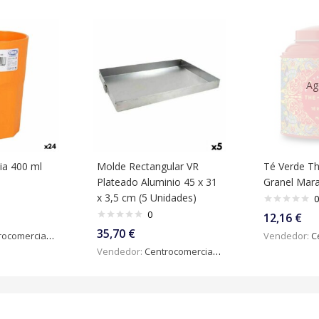
Ag
a 400 ml
Molde Rectangular VR
Té Verde T
Plateado Aluminio 45 x 31
Granel Mara
x 3,5 cm (5 Unidades)
0
0
12,16
€
35,70
€
omercialdigital
Vendedor:
Ce
Vendedor:
Centrocomercialdigital