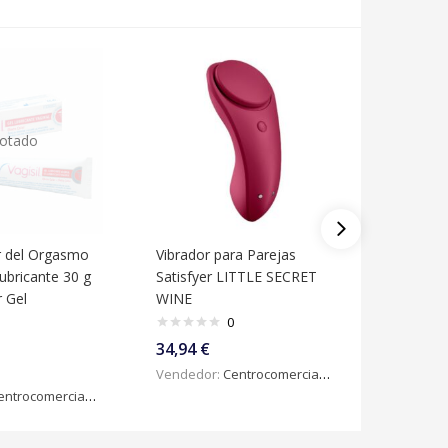
otado
r del Orgasmo
Vibrador para Parejas
Óvulos 
Lubricante 30 g
Satisfyer LITTLE SECRET
Gineseda
r Gel
WINE
3 g)
0
34,94
€
23,04
€
Vendedor:
Centrocomercialdigital
Vendedo
ntrocomercialdigital