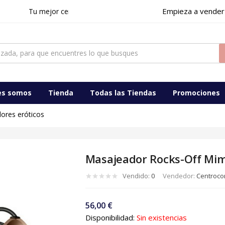
Empieza a vender
Tu mejor centro comercial digital en Ciudad Real y Toledo
ocomercialdigital
es somos
Tienda
Todas las Tiendas
Promociones
ores eróticos
Masajeador Rocks-Off Mi
Vendido:
0
Vendedor:
Centrocom
56,00
€
Disponibilidad:
Sin existencias