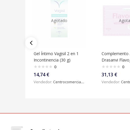
Agotado
Agot
Gel Íntimo Vagisil 2 en 1
Complemento A
Incontinencia (30 g)
Drasanvi Flavo
0
0
14,74
€
31,13
€
Vendedor:
Centrocomercialdigital
Vendedor:
Centroc