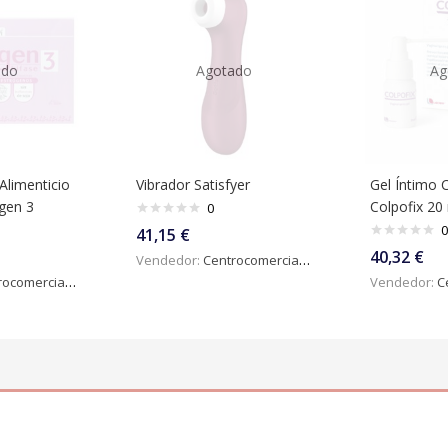
ado
Agotado
Ag
limenticio
Vibrador Satisfyer
Gel Íntimo 
gen 3
Colpofix 20
0
0
41,15
€
40,32
€
Vendedor:
Centrocomercialdigital
omercialdigital
Vendedor:
Ce