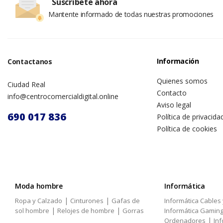
Suscríbete ahora
Mantente informado de todas nuestras promociones
Información
Contactanos
Quienes somos
Ciudad Real
Contacto
info@centrocomercialdigital.online
Aviso legal
690 017 836
Política de privacida
Política de cookies
Moda hombre
Informática
|
|
Ropa y Calzado
Cinturones
Gafas de
Informática Cables
|
|
sol hombre
Relojes de hombre
Gorras
Informática Gamin
|
Ordenadores
Inf