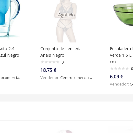
Agotado
Brita 2,4 L
Conjunto de Lencería
Ensaladera 
Azul Negro
Anaïs Negro
Verde 1,6 L 
cm
0
0
18,75
€
6,09
€
omercialdigital
Vendedor:
Centrocomercialdigital
Vendedor:
Ce