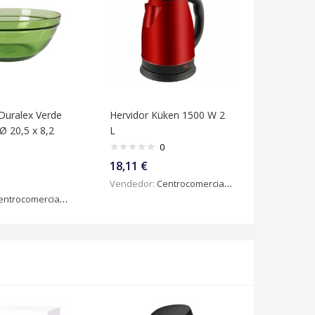
Duralex Verde
Hervidor Küken 1500 W 2
Ø 20,5 x 8,2
L
0
18,11
€
Vendedor:
Centrocomercialdigital
ntrocomercialdigital