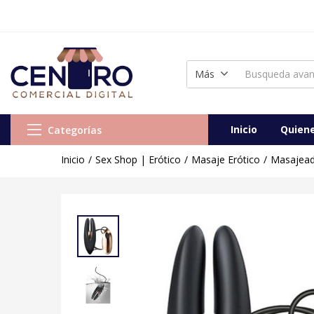
Masajeador Rocks-Off Mimosa Negro
Vendido:
0
Vendedor:
Centr
Más
Inicio
Quien
Categorías
Inicio
Sex Shop | Erótico
Masaje Erótico
Masajead