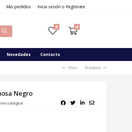
Mis pedidos
56,00
€
Inicia sesión o Regístrate
Disponibilidad:
Sin existencias
0
0
Novedades
Contacto
Prev
Próximo
mosa Negro
ercialdigital