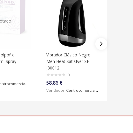
otado
Colpofix
Vibrador Clásico Negro
Óvulos 
 ml Spray
Men Heat Satisfyer SF-
Gineseda
J80012
3 g)
0
58,86
€
23,04
€
ntrocomercialdigital
Vendedor:
Centrocomercialdigital
Vendedo