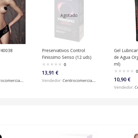
Agotado
740038
Preservativos Control
Gel Lubrica
Finissimo Senso (12 uds)
de Agua Org
ml)
0
0
13,91
€
10,90
€
omercialdigital
Vendedor:
Centrocomercialdigital
Vendedor:
Ce