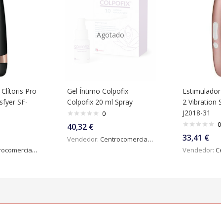
Agotado
Clítoris Pro
Gel Íntimo Colpofix
Estimulador 
isfyer SF-
Colpofix 20 ml Spray
2 Vibration 
J2018-31
0
0
40,32
€
33,41
€
Vendedor:
Centrocomercialdigital
omercialdigital
Vendedor:
Ce