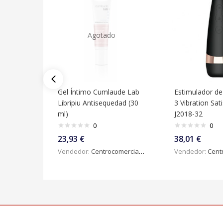
Agotado
Gel Íntimo Cumlaude Lab
Estimulador de 
Libripiu Antisequedad (30
3 Vibration Sat
ml)
J2018-32
0
0
23,93
€
38,01
€
Vendedor:
Centrocomercialdigital
Vendedor:
Centroc