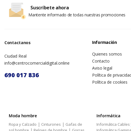
Suscríbete ahora
Mantente informado de todas nuestras promociones
Información
Contactanos
Quienes somos
Ciudad Real
Contacto
info@centrocomercialdigital.online
Aviso legal
690 017 836
Política de privacida
Política de cookies
Moda hombre
Informática
|
|
Ropa y Calzado
Cinturones
Gafas de
Informática Cables
|
|
sol hombre
Relojes de hombre
Gorras
Informática Gamin