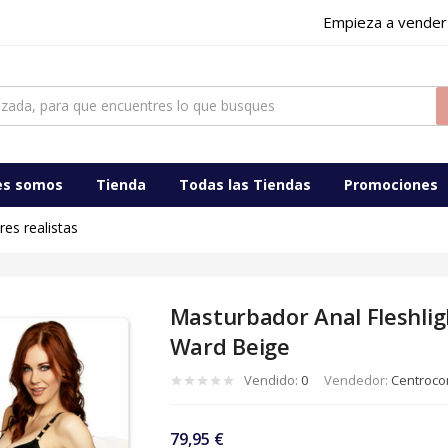
Empieza a vender
es somos
Tienda
Todas las Tiendas
Promociones
es realistas
Masturbador Anal Fleshlig
Ward Beige
Vendido:
0
Vendedor:
Centrocom
79,95
€