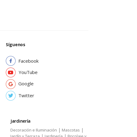
Síguenos
Facebook
YouTube
Google
Twitter
Jardinería
|
|
Decoración e Iluminación
Mascotas
|
|
Jardín y Terraza
Jardinería
Bricolaje y