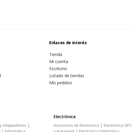
Enlaces de interés
Tienda
Mi cuenta
Escritorio
d
Listado de tiendas
Mis pedidos
Electrónica
|
|
 y Adaptadores
Accesorios de Electrónica
Electrónica GPS
|
|
g
Informática
y Automóvil
Electrónica Telefonía y