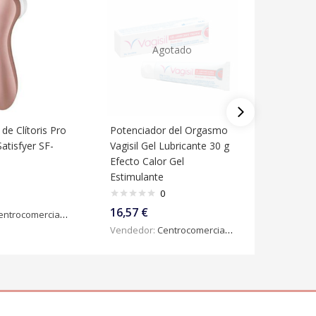
Agotado
de Clítoris Pro
Potenciador del Orgasmo
Masturb
Satisfyer SF-
Vagisil Gel Lubricante 30 g
Satisfye
Efecto Calor Gel
0817 Ne
Estimulante
0
31,13
€
16,57
€
ntrocomercialdigital
Vendedo
Vendedor:
Centrocomercialdigital