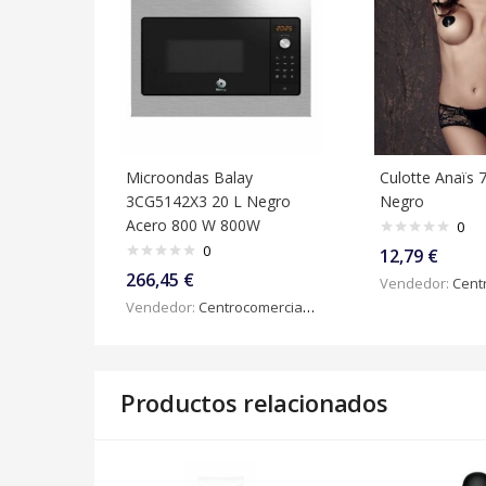
Microondas Balay
Culotte Anaïs 
3CG5142X3 20 L Negro
Negro
Acero 800 W 800W
0
0
12,79
€
266,45
€
Vendedor:
Centroc
Vendedor:
Centrocomercialdigital
Productos relacionados