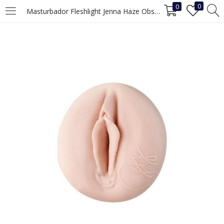
0
0
Masturbador Fleshlight Jenna Haze Obsession
INICIAR SESIÓN
REGISTRO
Ingrese su nombre de usuario y contraseña para iniciar sesión.
Recuérdame
Iniciar Sesión
¿Ha perdido la contraseña?