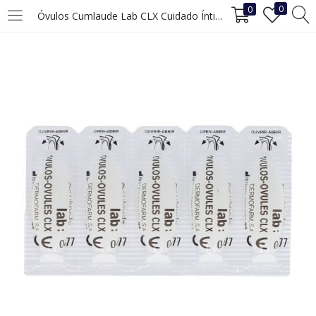
0
0
Óvulos Cumlaude Lab CLX Cuidado Íntimo 10 uds (3 g)
INICIAR SESIÓN
REGISTRO
Ingrese su nombre de usuario y contraseña para iniciar sesión.
Recuérdame
Iniciar Sesión
¿Ha perdido la contraseña?