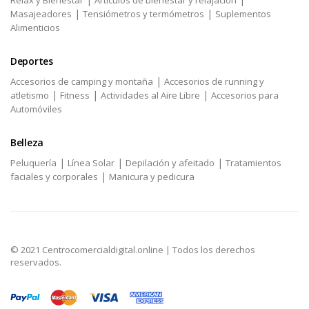
Relax y Bienestar
Artículos de bienestar y relajación
|
|
Masajeadores
Tensiómetros y termómetros
Suplementos
Alimenticios
Deportes
|
Accesorios de camping y montaña
Accesorios de running y
|
|
|
atletismo
Fitness
Actividades al Aire Libre
Accesorios para
Automóviles
Belleza
|
|
|
Peluquería
Línea Solar
Depilación y afeitado
Tratamientos
|
faciales y corporales
Manicura y pedicura
© 2021 Centrocomercialdigital.online | Todos los derechos
reservados.