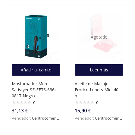
Agotado
Añadir al carrito
Leer más
Masturbador Men
Aceite de Masaje
Satisfyer SF-EE73-636-
Erótico Lubets Miel 40
0817 Negro
ml
0
0
31,13
€
15,90
€
Vendedor:
Centrocomercialdigital
Vendedor:
Centrocomercialdigital