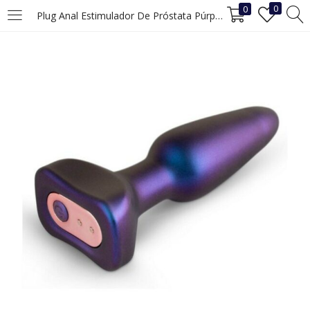
0
0
Plug Anal Estimulador De Próstata Púrpura (Ø 3,5 cm)
INICIAR SESIÓN
REGISTRO
Ingrese su nombre de usuario y contraseña para iniciar sesión.
Recuérdame
Iniciar Sesión
¿Ha perdido la contraseña?