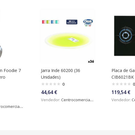
n Foodie 7
Jarra Inde 60200 (36
Placa de Ga
ero
Unidades)
CIB6021BK 
0
0
44,64
€
119,54
€
Vendedor:
Centrocomercialdigital
Vendedor:
Ce
omercialdigital