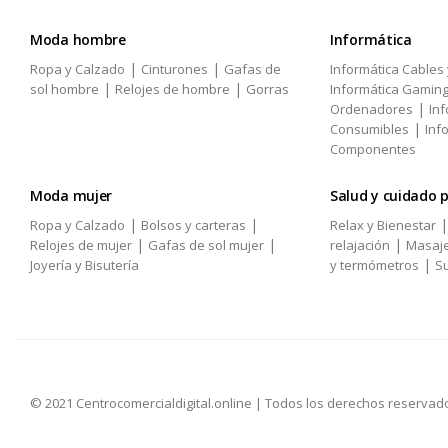
Moda hombre
Informática
|
|
Ropa y Calzado
Cinturones
Gafas de
Informática Cables
|
|
sol hombre
Relojes de hombre
Gorras
Informática Gamin
|
Ordenadores
Inf
|
Consumibles
Inf
Componentes
Moda mujer
Salud y cuidado 
|
|
Ropa y Calzado
Bolsos y carteras
Relax y Bienestar
|
|
|
Relojes de mujer
Gafas de sol mujer
relajación
Masaj
|
Joyería y Bisutería
y termómetros
Su
© 2021 Centrocomercialdigital.online | Todos los derechos reservad