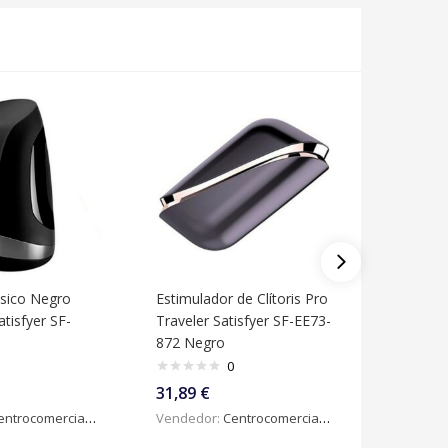
ásico Negro
Estimulador de Clítoris Pro
Succionad
tisfyer SF-
Traveler Satisfyer SF-EE73-
Love Tria
872 Negro
Satisfye
0
31,89
€
33,27
€
ntrocomercialdigital
Vendedor:
Centrocomercialdigital
Vendedo