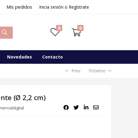
Mis pedidos
24,95
€
Inicia sesión o Regístrate
Disponibilidad:
Sin existencias
0
0
Novedades
Contacto
Prev
Próximo
nte (Ø 2,2 cm)
ercialdigital