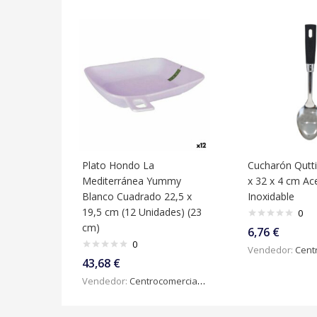
Plato Hondo La
Cucharón Qutti
Mediterránea Yummy
x 32 x 4 cm Ac
Blanco Cuadrado 22,5 x
Inoxidable
19,5 cm (12 Unidades) (23
0
cm)
6,76
€
0
Vendedor:
Centroc
43,68
€
Vendedor:
Centrocomercialdigital