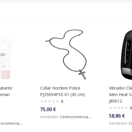
ado
ratante
Collar Hombre Police
Vibrador Cl
Woman
PJ25694PSE-01 (45 cm)
Men Heat Sa
J80012
0
0
75,00
€
58,86
€
Vendedor:
Centrocomercialdigital
omercialdigital
Vendedor:
Ce