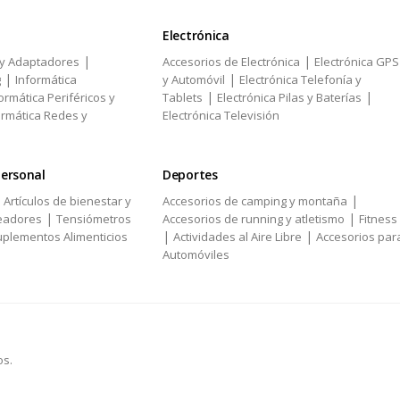
Electrónica
|
|
 y Adaptadores
Accesorios de Electrónica
Electrónica GPS
|
|
g
Informática
y Automóvil
Electrónica Telefonía y
|
|
ormática Periféricos y
Tablets
Electrónica Pilas y Baterías
ormática Redes y
Electrónica Televisión
personal
Deportes
|
|
Artículos de bienestar y
Accesorios de camping y montaña
|
|
eadores
Tensiómetros
Accesorios de running y atletismo
Fitness
|
|
plementos Alimenticios
Actividades al Aire Libre
Accesorios par
Automóviles
os.