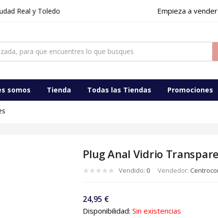
Empieza a vender
eal y Toledo
ocomercialdigital
es somos
Tienda
Todas las Tiendas
Promociones
es
Plug Anal Vidrio Transpare
Vendido:
0
Vendedor:
Centrocom
24,95
€
Disponibilidad:
Sin existencias