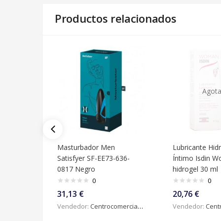
Productos relacionados
Agot
Masturbador Men
Lubricante Hid
Satisfyer SF-EE73-636-
Íntimo Isdin 
0817 Negro
hidrogel 30 ml
0
0
31,13
€
20,76
€
Vendedor:
Centrocomercialdigital
Vendedor:
Centroc