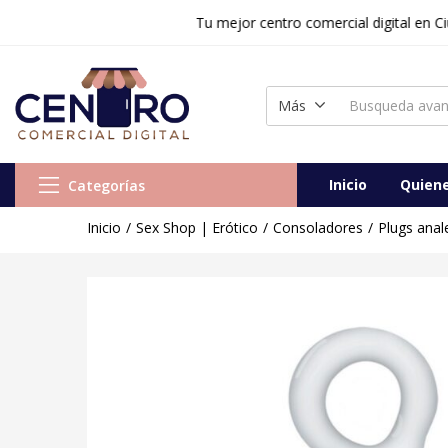
Tu mejor centro comercial digital en Ciudad R
Plug Anal Vidrio Transparente (Ø 2,2 cm)
Vendido:
0
Vendedor:
Centr
Más
Inicio
Quien
Categorías
Inicio
Sex Shop | Erótico
Consoladores
Plugs anal