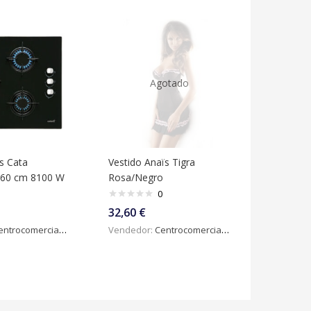
Agotado
s Cata
Vestido Anaïs Tigra
60 cm 8100 W
Rosa/Negro
0
32,60
€
ntrocomercialdigital
Vendedor:
Centrocomercialdigital