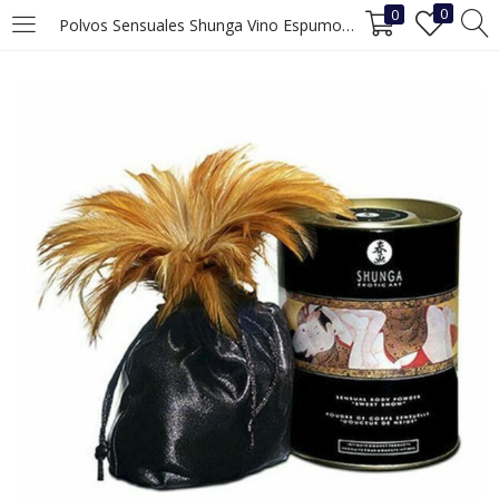
0
0
Polvos Sensuales Shunga Vino Espumoso de Fresa
INICIAR SESIÓN
REGISTRO
Ingrese su nombre de usuario y contraseña para iniciar sesión.
Recuérdame
Iniciar Sesión
¿Ha perdido la contraseña?