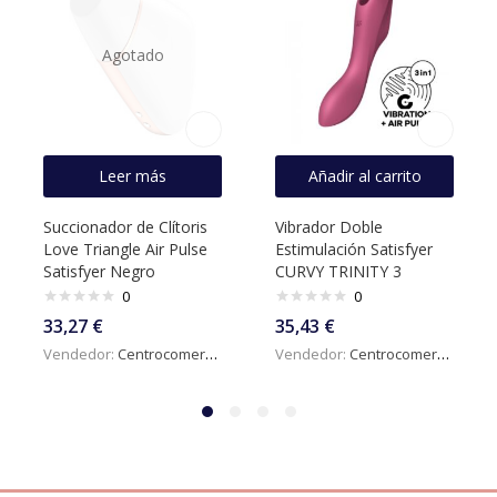
Agotado
Leer más
Añadir al carrito
Succionador de Clítoris
Vibrador Doble
Love Triangle Air Pulse
Estimulación Satisfyer
Satisfyer Negro
CURVY TRINITY 3
0
0
33,27
€
35,43
€
Vendedor:
Centrocomercialdigital
Vendedor:
Centrocomercialdigital