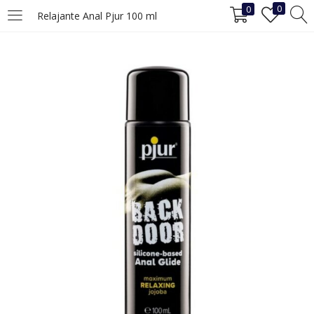
0
0
Relajante Anal Pjur 100 ml
INICIAR SESIÓN
REGISTRO
Ingrese su nombre de usuario y contraseña para iniciar sesión.
Recuérdame
Iniciar Sesión
¿Ha perdido la contraseña?