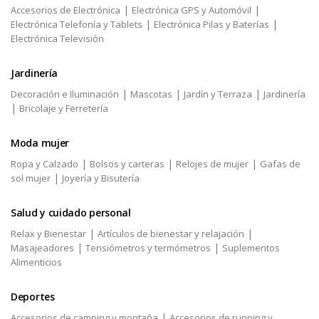
|
|
Accesorios de Electrónica
Electrónica GPS y Automóvil
|
|
Electrónica Telefonía y Tablets
Electrónica Pilas y Baterías
Electrónica Televisión
Jardinería
|
|
|
Decoración e Iluminación
Mascotas
Jardín y Terraza
Jardinería
|
Bricolaje y Ferretería
Moda mujer
|
|
|
Ropa y Calzado
Bolsos y carteras
Relojes de mujer
Gafas de
|
sol mujer
Joyería y Bisutería
Salud y cuidado personal
|
|
Relax y Bienestar
Artículos de bienestar y relajación
|
|
Masajeadores
Tensiómetros y termómetros
Suplementos
Alimenticios
Deportes
|
Accesorios de camping y montaña
Accesorios de running y