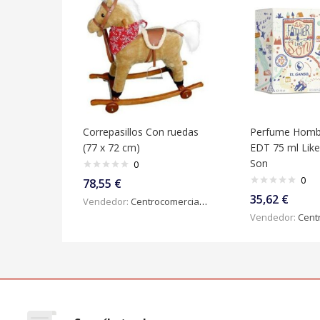
Correpasillos Con ruedas
Perfume Homb
(77 x 72 cm)
EDT 75 ml Like
Son
0
0
78,55
€
35,62
€
Vendedor:
Centrocomercialdigital
Vendedor:
Centroc