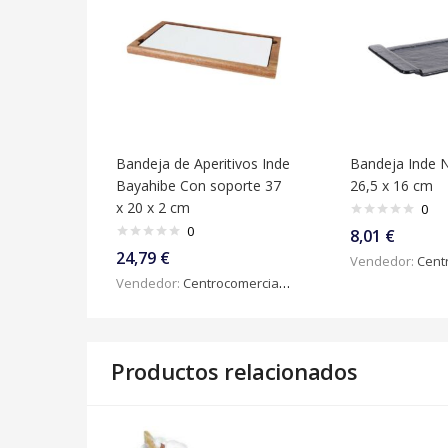
Bandeja de Aperitivos Inde
Bandeja Inde N
Bayahibe Con soporte 37
26,5 x 16 cm
x 20 x 2 cm
0
0
8,01
€
24,79
€
Vendedor:
Centroc
Vendedor:
Centrocomercialdigital
Productos relacionados