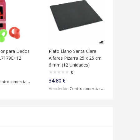
ador para Dedos
Plato Llano Santa Clara
8.7179E+12
Alfares Pizarra 25 x 25 cm
6 mm (12 Unidades)
0
34,80
€
ntrocomercialdigital
Vendedor:
Centrocomercialdigital