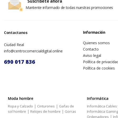
Suscríbete ahora
Mantente informado de todas nuestras promociones
Información
Contactanos
Quienes somos
Ciudad Real
Contacto
info@centrocomercialdigital.online
Aviso legal
690 017 836
Política de privacida
Política de cookies
Moda hombre
Informática
|
|
Ropa y Calzado
Cinturones
Gafas de
Informática Cables
|
|
sol hombre
Relojes de hombre
Gorras
Informática Gamin
|
Ordenadores
Inf