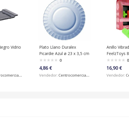
egro Vidrio
Plato Llano Duralex
Anillo Vibr
Picardie Azul ø 23 x 3,5 cm
FeelzToys 
0
0
4,86
€
16,90
€
omercialdigital
Vendedor:
Centrocomercialdigital
Vendedor:
Ce