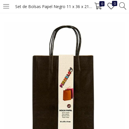
0
0
Set de Bolsas Papel Negro 11 x 36 x 21 cm (12 Unidades)
INICIAR SESIÓN
REGISTRO
Ingrese su nombre de usuario y contraseña para iniciar sesión.
Recuérdame
Iniciar Sesión
¿Ha perdido la contraseña?