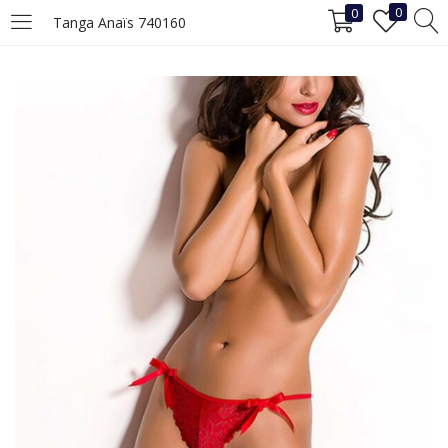
0
0
Tanga Anaïs 740160
INICIAR SESIÓN
REGISTRO
Ingrese su nombre de usuario y contraseña para iniciar sesión.
Recuérdame
Iniciar Sesión
¿Ha perdido la contraseña?