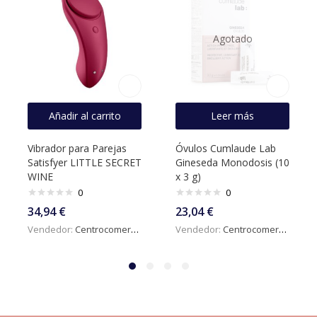
Agotado
Añadir al carrito
Leer más
Vibrador para Parejas
Óvulos Cumlaude Lab
Satisfyer LITTLE SECRET
Gineseda Monodosis (10
WINE
x 3 g)
0
0
34,94
€
23,04
€
Vendedor:
Centrocomercialdigital
Vendedor:
Centrocomercialdigital