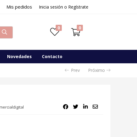
Mis pedidos
64,40
€
Inicia sesión o Regístrate
Disponibilidad:
Sin existencias
0
0
Novedades
Contacto
Prev
Próximo
ercialdigital