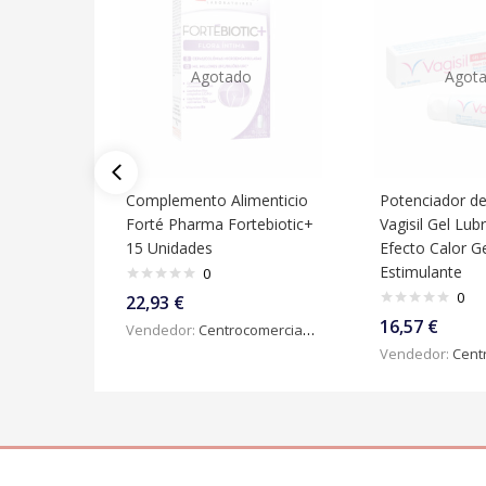
Agotado
Agot
Complemento Alimenticio
Potenciador d
Forté Pharma Fortebiotic+
Vagisil Gel Lub
15 Unidades
Efecto Calor G
Estimulante
0
0
22,93
€
16,57
€
Vendedor:
Centrocomercialdigital
Vendedor:
Centroc