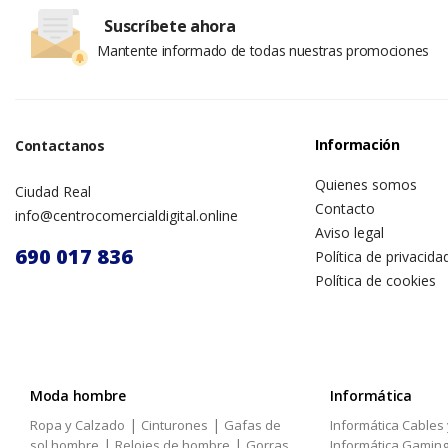
Suscríbete ahora
Mantente informado de todas nuestras promociones
Información
Contactanos
Quienes somos
Ciudad Real
Contacto
info@centrocomercialdigital.online
Aviso legal
690 017 836
Política de privacida
Política de cookies
Moda hombre
Informática
|
|
Ropa y Calzado
Cinturones
Gafas de
Informática Cables
|
|
sol hombre
Relojes de hombre
Gorras
Informática Gamin