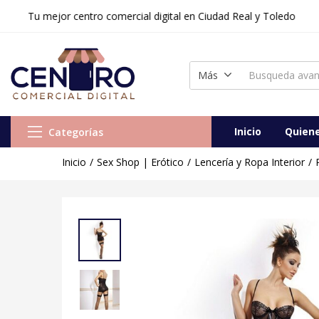
Tu mejor centro comercial digital en Ciudad Real y Toledo
Vestido Anaïs Lily Negro
Vendido:
0
Vendedor:
Centr
Más
Inicio
Quien
Categorías
Inicio
Sex Shop | Erótico
Lencería y Ropa Interior