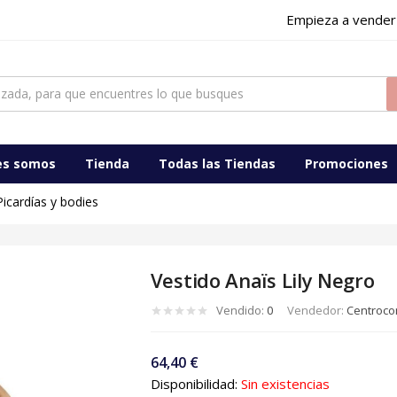
Empieza a vender
ocomercialdigital
es somos
Tienda
Todas las Tiendas
Promociones
Picardías y bodies
Vestido Anaïs Lily Negro
Vendido:
0
Vendedor:
Centrocom
64,40
€
Disponibilidad:
Sin existencias