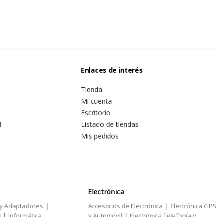
Enlaces de interés
Tienda
Mi cuenta
Escritorio
d
Listado de tiendas
Mis pedidos
Electrónica
|
|
 y Adaptadores
Accesorios de Electrónica
Electrónica GPS
|
|
g
Informática
y Automóvil
Electrónica Telefonía y