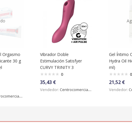
ado
Ag
el Orgasmo
Vibrador Doble
Gel Íntimo
ricante 30 g
Estimulación Satisfyer
Hydra Oil Hi
el
CURVY TRINITY 3
ml)
0
0
35,43
€
21,52
€
Vendedor:
Centrocomercialdigital
Vendedor:
Ce
omercialdigital