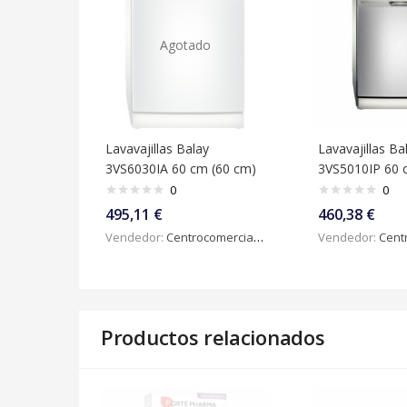
Agotado
Lavavajillas Balay
Lavavajillas Ba
3VS6030IA 60 cm (60 cm)
3VS5010IP 60 
0
0
495,11
€
460,38
€
Vendedor:
Centrocomercialdigital
Vendedor:
Centroc
Productos relacionados