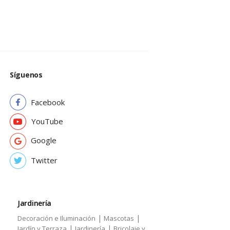
Síguenos
Facebook
YouTube
Google
Twitter
Jardinería
|
|
Decoración e Iluminación
Mascotas
|
|
Jardín y Terraza
Jardinería
Bricolaje y