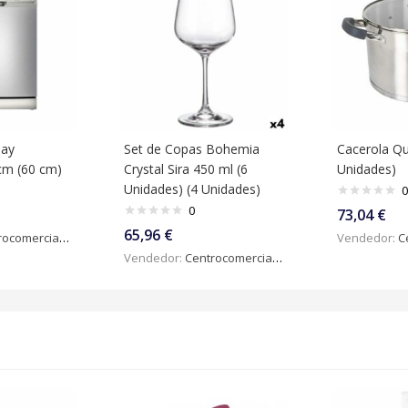
lay
Set de Copas Bohemia
Cacerola Qu
cm (60 cm)
Crystal Sira 450 ml (6
Unidades)
Unidades) (4 Unidades)
0
0
73,04
€
65,96
€
omercialdigital
Vendedor:
Ce
Vendedor:
Centrocomercialdigital