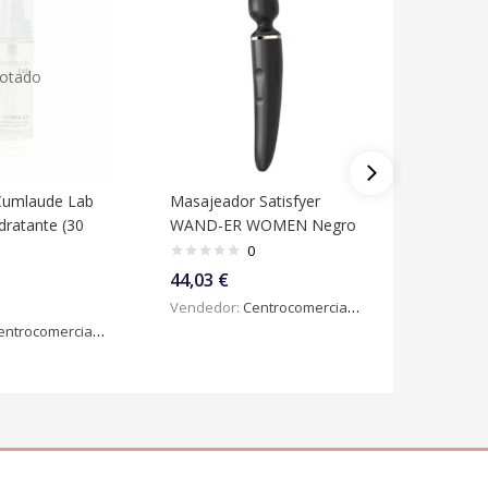
otado
 Cumlaude Lab
Masajeador Satisfyer
Succionad
dratante (30
WAND-ER WOMEN Negro
Satisfyer
0
44,03
€
32,41
€
Vendedor:
Centrocomercialdigital
Vendedo
ntrocomercialdigital