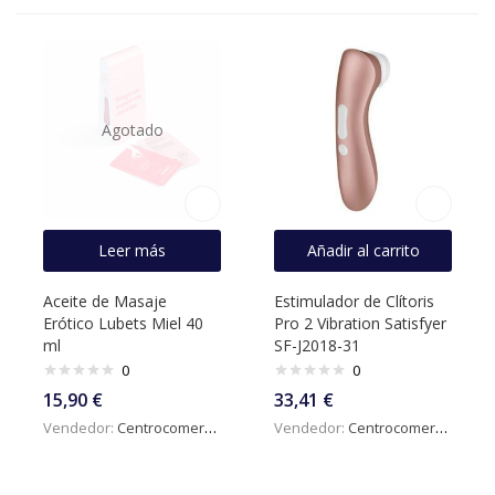
Agotado
Leer más
Añadir al carrito
Aceite de Masaje
Estimulador de Clítoris
Erótico Lubets Miel 40
Pro 2 Vibration Satisfyer
ml
SF-J2018-31
0
0
15,90
€
33,41
€
Vendedor:
Centrocomercialdigital
Vendedor:
Centrocomercialdigital