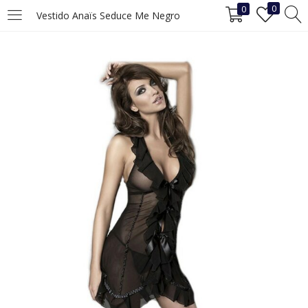
0
0
Vestido Anaïs Seduce Me Negro
INICIAR SESIÓN
REGISTRO
Ingrese su nombre de usuario y contraseña para iniciar sesión.
Recuérdame
Iniciar Sesión
¿Ha perdido la contraseña?