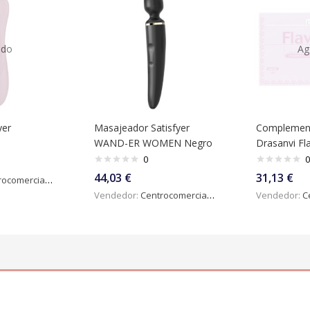
ado
Ag
yer
Masajeador Satisfyer
Complement
WAND-ER WOMEN Negro
Drasanvi Fl
0
0
44,03
€
31,13
€
omercialdigital
Vendedor:
Centrocomercialdigital
Vendedor:
Ce