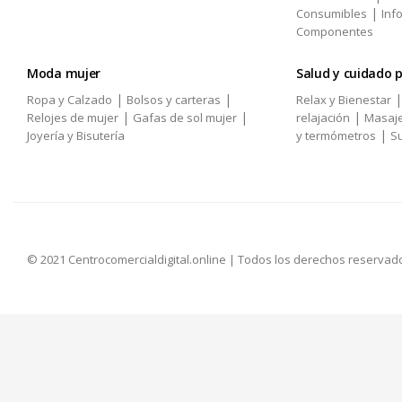
|
Consumibles
Inf
Componentes
Moda mujer
Salud y cuidado 
|
|
Ropa y Calzado
Bolsos y carteras
Relax y Bienestar
|
|
|
Relojes de mujer
Gafas de sol mujer
relajación
Masaj
|
Joyería y Bisutería
y termómetros
Su
© 2021 Centrocomercialdigital.online | Todos los derechos reservad