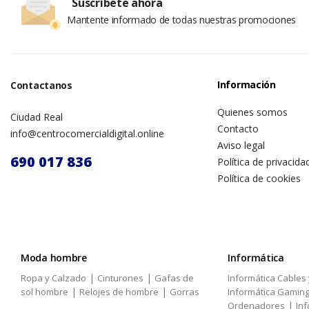
Suscríbete ahora
Mantente informado de todas nuestras promociones
Información
Contactanos
Quienes somos
Ciudad Real
Contacto
info@centrocomercialdigital.online
Aviso legal
690 017 836
Política de privacida
Política de cookies
Moda hombre
Informática
|
|
Ropa y Calzado
Cinturones
Gafas de
Informática Cables
|
|
sol hombre
Relojes de hombre
Gorras
Informática Gamin
|
Ordenadores
Inf