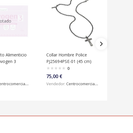
otado
o Alimenticio
Collar Hombre Police
Estimulad
avogen 3
PJ25694PSE-01 (45 cm)
Traveler
872 Neg
0
75,00
€
31,89
€
ntrocomercialdigital
Vendedor:
Centrocomercialdigital
Vendedo