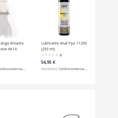
otado
Tanga Amanta
Lubricante Anal Pjur 11290
sive 6614
(250 ml)
0
56,95
€
ntrocomercialdigital
Vendedor:
Centrocomercialdigital