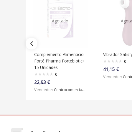
Agotado
Agot
Complemento Alimenticio
Vibrador Satisf
Forté Pharma Fortebiotic+
0
15 Unidades
41,15
€
0
Vendedor:
Centroc
22,93
€
Vendedor:
Centrocomercialdigital