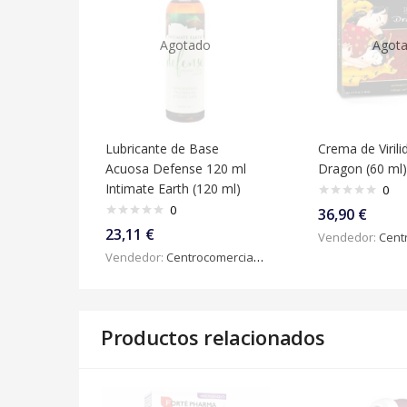
Agotado
Agot
Lubricante de Base
Crema de Viril
Acuosa Defense 120 ml
Dragon (60 ml)
Intimate Earth (120 ml)
0
0
36,90
€
23,11
€
Vendedor:
Centroc
Vendedor:
Centrocomercialdigital
Productos relacionados