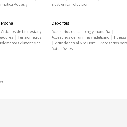
ormática Redes y
Electrónica Televisión
personal
Deportes
|
|
Artículos de bienestar y
Accesorios de camping y montaña
|
|
eadores
Tensiómetros
Accesorios de running y atletismo
Fitness
|
|
plementos Alimenticios
Actividades al Aire Libre
Accesorios par
Automóviles
os.