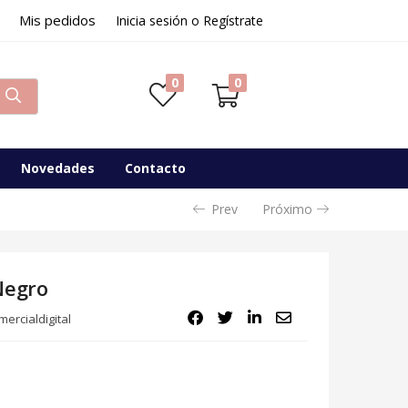
Mis pedidos
32,60
€
Inicia sesión o Regístrate
Disponibilidad:
Sin existencias
0
0
Novedades
Contacto
Prev
Próximo
Negro
ercialdigital