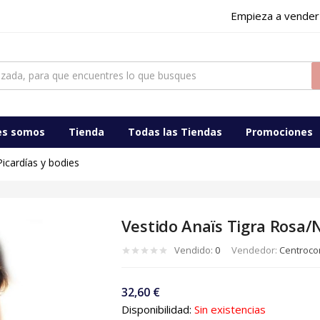
Empieza a vender
ocomercialdigital
es somos
Tienda
Todas las Tiendas
Promociones
Picardías y bodies
Vestido Anaïs Tigra Rosa/
Vendido:
0
Vendedor:
Centrocom
32,60
€
Disponibilidad:
Sin existencias