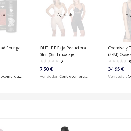
ado
Agotado
Ag
idad Shunga
OUTLET Faja Reductora
Chemise y 
Slim (Sin Embalaje)
(S/M) Obses
0
0
7,50
€
34,95
€
omercialdigital
Vendedor:
Centrocomercialdigital
Vendedor:
Ce