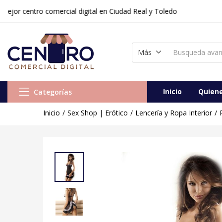
tro comercial digital en Ciudad Real y Toledo
Vestido Anaïs Tigra Rosa/Negro
Vendido:
0
Vendedor:
Centr
Más
Inicio
Quien
Categorías
Inicio
Sex Shop | Erótico
Lencería y Ropa Interior