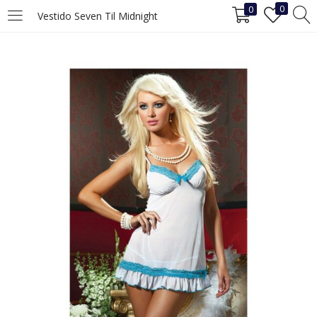
0
0
Vestido Seven Til Midnight
INICIAR SESIÓN
REGISTRO
Ingrese su nombre de usuario y contraseña para iniciar sesión.
Recuérdame
Iniciar Sesión
¿Ha perdido la contraseña?