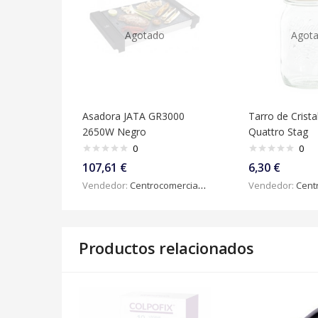
Agotado
Agot
Asadora JATA GR3000
Tarro de Crista
2650W Negro
Quattro Stag
0
0
107,61
€
6,30
€
Vendedor:
Centrocomercialdigital
Vendedor:
Centroc
Productos relacionados