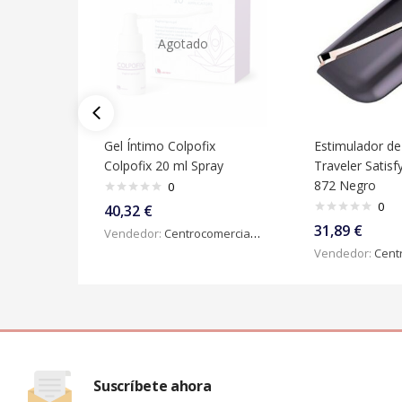
Agotado
Gel Íntimo Colpofix
Estimulador de 
Colpofix 20 ml Spray
Traveler Satisf
872 Negro
0
0
40,32
€
31,89
€
Vendedor:
Centrocomercialdigital
Vendedor:
Centroc
Suscríbete ahora