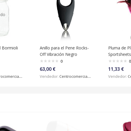
ado
l Bormioli
Anillo para el Pene Rocks-
Pluma de P
Off Vibración Negro
Sportsheet
0
0
63,00
€
11,33
€
omercialdigital
Vendedor:
Centrocomercialdigital
Vendedor:
Ce