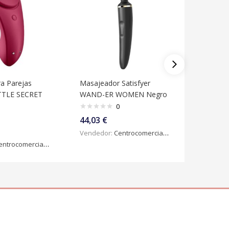
ra Parejas
Masajeador Satisfyer
Collar M
ITTLE SECRET
WAND-ER WOMEN Negro
SUI02 (7
0
44,03
€
59,00
€
Vendedor:
Centrocomercialdigital
Vendedo
ntrocomercialdigital