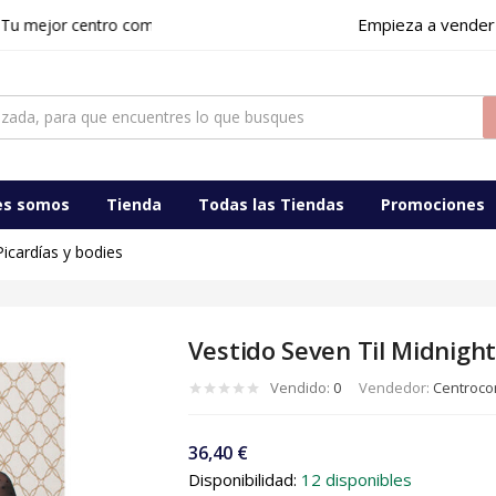
Empieza a vender
jor centro comercial digital en Ciudad Real y Toledo
es somos
Tienda
Todas las Tiendas
Promociones
Picardías y bodies
Vestido Seven Til Midnigh
Vendido:
0
Vendedor:
Centrocom
36,40
€
Disponibilidad:
12 disponibles