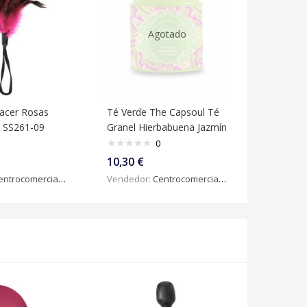
Agotado
lacer Rosas
Té Verde The Capsoul Té
s SS261-09
Granel Hierbabuena Jazmín
0
10,30
€
ntrocomercialdigital
Vendedor:
Centrocomercialdigital