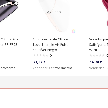
Agotado
Clítoris Pro
Succionador de Clítoris
Vibrador pa
yer SF-EE73-
Love Triangle Air Pulse
Satisfyer L
Satisfyer Negro
WINE
0
0
33,27
€
34,94
€
omercialdigital
Vendedor:
Centrocomercialdigital
Vendedor:
Ce