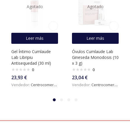
Agotado
Agotado
Leer más
Leer más
Gel Íntimo Cumlaude
Óvulos Cumlaude Lab
Lab Libripiu
Gineseda Monodosis (10
Antisequedad (30 ml)
x 3 g)
0
0
23,93
€
23,04
€
Vendedor:
Centrocomercialdigital
Vendedor:
Centrocomercialdigital