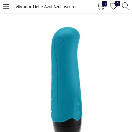
0
0
Vibrador Liebe Azul Azul oscuro
INICIAR SESIÓN
REGISTRO
Ingrese su nombre de usuario y contraseña para iniciar sesión.
Recuérdame
Iniciar Sesión
¿Ha perdido la contraseña?