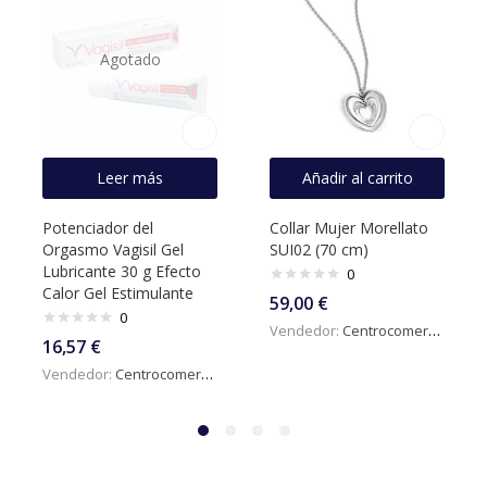
Agotado
Leer más
Añadir al carrito
Potenciador del
Collar Mujer Morellato
Orgasmo Vagisil Gel
SUI02 (70 cm)
Lubricante 30 g Efecto
0
Calor Gel Estimulante
59,00
€
0
Vendedor:
Centrocomercialdigital
16,57
€
Vendedor:
Centrocomercialdigital