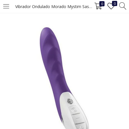
0
0
Vibrador Ondulado Morado Mystim Sassy Simon
INICIAR SESIÓN
REGISTRO
Ingrese su nombre de usuario y contraseña para iniciar sesión.
Recuérdame
Iniciar Sesión
¿Ha perdido la contraseña?