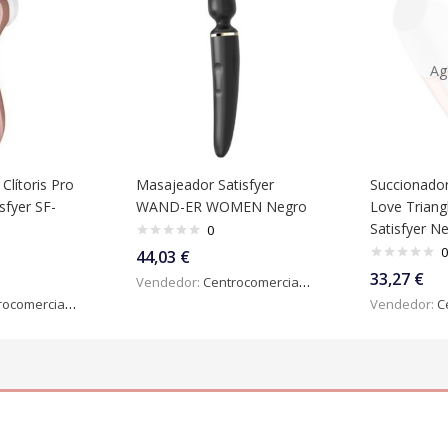
Ag
Clítoris Pro
Masajeador Satisfyer
Succionador 
isfyer SF-
WAND-ER WOMEN Negro
Love Triangl
Satisfyer N
0
0
44,03
€
33,27
€
Vendedor:
Centrocomercialdigital
omercialdigital
Vendedor:
Ce