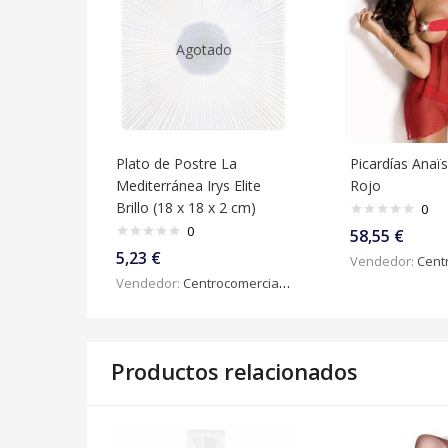
Agotado
Plato de Postre La
Picardías Anaï
Mediterránea Irys Elite
Rojo
Brillo (18 x 18 x 2 cm)
0
0
58,55
€
5,23
€
Vendedor:
Centroc
Vendedor:
Centrocomercialdigital
Productos relacionados