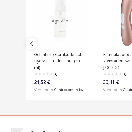
Agotado
Gel Íntimo Cumlaude Lab
Estimulador de 
Hydra Oil Hidratante (30
2 Vibration Sat
ml)
J2018-31
0
0
21,52
€
33,41
€
Vendedor:
Centrocomercialdigital
Vendedor:
Centroc