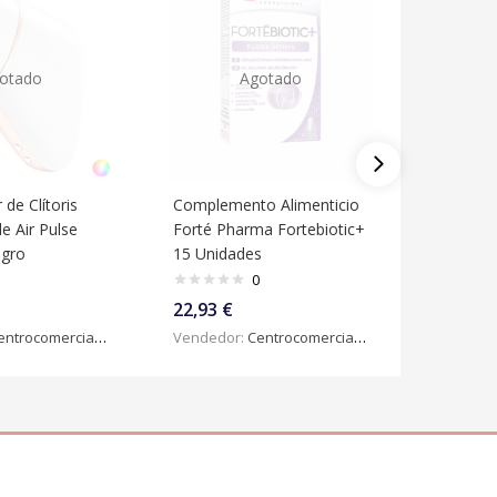
otado
Agotado
de Clítoris
Complemento Alimenticio
Vibrador
e Air Pulse
Forté Pharma Fortebiotic+
Estimula
egro
15 Unidades
CURVY T
0
22,93
€
35,43
€
ntrocomercialdigital
Vendedor:
Centrocomercialdigital
Vendedo