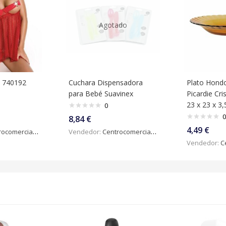
Agotado
s 740192
Cuchara Dispensadora
Plato Hond
para Bebé Suavinex
Picardie Cr
23 x 23 x 3
0
0
8,84
€
4,49
€
omercialdigital
Vendedor:
Centrocomercialdigital
Vendedor:
Ce