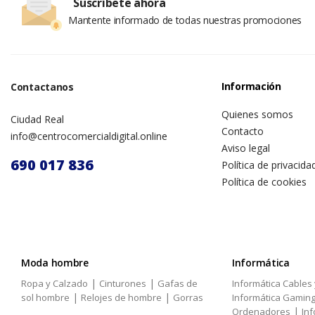
Suscríbete ahora
Mantente informado de todas nuestras promociones
Información
Contactanos
Quienes somos
Ciudad Real
Contacto
info@centrocomercialdigital.online
Aviso legal
690 017 836
Política de privacida
Política de cookies
Moda hombre
Informática
|
|
Ropa y Calzado
Cinturones
Gafas de
Informática Cables
|
|
sol hombre
Relojes de hombre
Gorras
Informática Gamin
|
Ordenadores
Inf