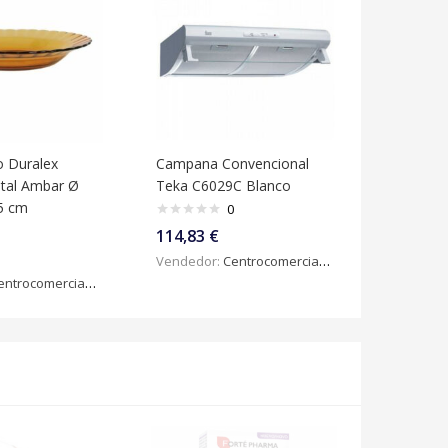
o Duralex
Campana Convencional
istal Ambar Ø
Teka C6029C Blanco
,5 cm
0
114,83
€
Vendedor:
Centrocomercialdigital
ntrocomercialdigital