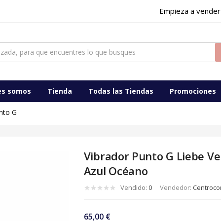
Empieza a vender
es somos
Tienda
Todas las Tiendas
Promociones
nto G
Vibrador Punto G Liebe Ve
Azul Océano
Vendido:
0
Vendedor:
Centrocom
65,00
€